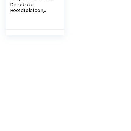
Draadloze
Hoofdtelefoon,
Ruisonderdrukking
Pro, Draadloze
Oordopjes
Volwassenen, In-
ear met Dubbele
Microfoon en
Aanraakbediening,
Bluetooth
Multipoint, 35 Uur
Speeltijd, Zwart