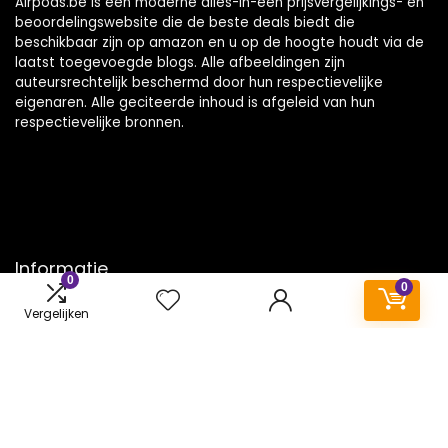
Airpods.be is een moderne alles-in-één prijsvergelijkings- en
beoordelingswebsite die de beste deals biedt die
beschikbaar zijn op amazon en u op de hoogte houdt via de
laatst toegevoegde blogs. Alle afbeeldingen zijn
auteursrechtelijk beschermd door hun respectievelijke
eigenaren. Alle geciteerde inhoud is afgeleid van hun
respectievelijke bronnen.
Informatie
0
0
Contact
Vergelijken
Klantenservice
Over ons
Onze webshops
Vacature