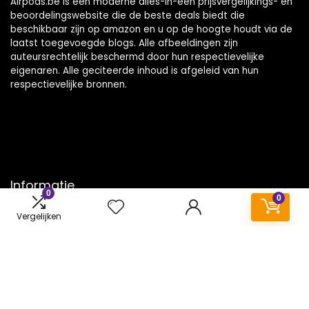
Airpods.be is een moderne alles-in-één prijsvergelijkings- en
beoordelingswebsite die de beste deals biedt die
beschikbaar zijn op amazon en u op de hoogte houdt via de
laatst toegevoegde blogs. Alle afbeeldingen zijn
auteursrechtelijk beschermd door hun respectievelijke
eigenaren. Alle geciteerde inhoud is afgeleid van hun
respectievelijke bronnen.
Informatie
0
0
Contact
Vergelijken
Klantenservice
Over ons
Onze webshops
Vacature