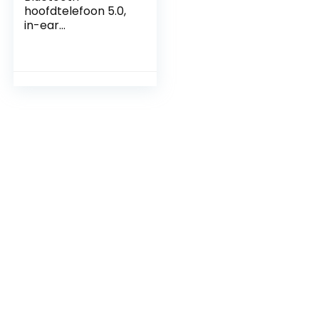
hoofdtelefoon 5.0,
in-ear
hoofdtelefoon,
bluetooth
draadloze
hoofdtelefoon, IPX6
waterdicht, in-ear
draadloze
hoofdtelefoon voor
smartphones, hifi
stereo geluid en
diepe bas, touch
control in-ear
oordopjes