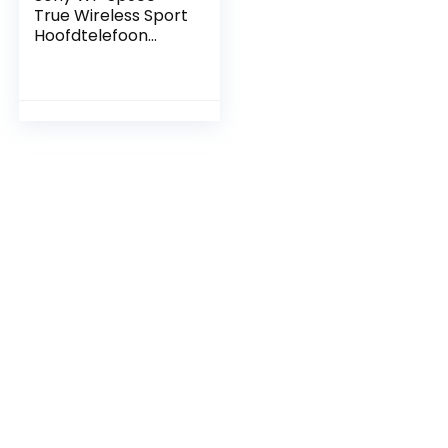
True Wireless Sport
Hoofdtelefoon
(Draadloos, Ipx8
Waterdicht,
Beschermd Tegen
Zout Water,
Bluetooth, 4 Gb
Geheugen) Geel