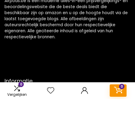
Airpods.be is een moderne alles-in-één prijsvergelijkings- en
beoordelingswebsite die de beste deals biedt die
beschikbaar zijn op amazon en u op de hoogte houdt via de
laatst toegevoegde blogs. Alle afbeeldingen zijn
auteursrechtelijk beschermd door hun respectievelijke
eigenaren. Alle geciteerde inhoud is afgeleid van hun
respectievelijke bronnen.
Informatie
0
0
Contact
Vergelijken
Klantenservice
Over ons
Onze webshops
Vacature