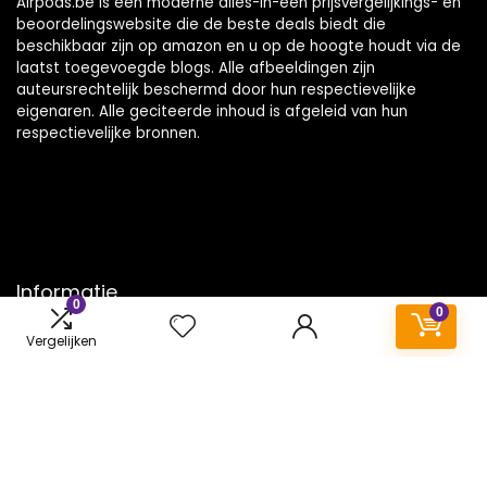
Airpods.be is een moderne alles-in-één prijsvergelijkings- en
beoordelingswebsite die de beste deals biedt die
beschikbaar zijn op amazon en u op de hoogte houdt via de
laatst toegevoegde blogs. Alle afbeeldingen zijn
auteursrechtelijk beschermd door hun respectievelijke
eigenaren. Alle geciteerde inhoud is afgeleid van hun
respectievelijke bronnen.
Informatie
0
0
Contact
Vergelijken
Klantenservice
Over ons
Onze webshops
Vacature