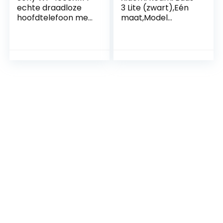
echte draadloze
3 Lite (zwart),Eén
hoofdtelefoon met
maat,Model
ruisonderdrukking
specifiek
(tot 24 uur
batterijduur,
stabiele Bluetooth-
verbinding,
geoptimaliseerd
voor Alexa en
Google Assistant,
handsfree) zwart, 1
paar