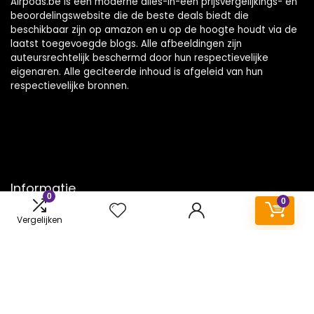
Airpods.be is een moderne alles-in-één prijsvergelijkings- en
beoordelingswebsite die de beste deals biedt die
beschikbaar zijn op amazon en u op de hoogte houdt via de
laatst toegevoegde blogs. Alle afbeeldingen zijn
auteursrechtelijk beschermd door hun respectievelijke
eigenaren. Alle geciteerde inhoud is afgeleid van hun
respectievelijke bronnen.
Informatie
0
0
Contact
Vergelijken
Klantenservice
Over ons
Onze webshops
Vacature