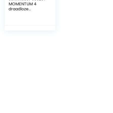
MOMENTUM 4
draadloze
hoofdtelefoon –
Bluetooth headset
voor kristalheldere
gesprekken met
Adaptive Noise
Cancellation, 60
uur accuduur,
instelbaar geluid –
wit