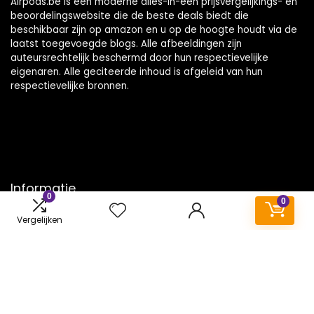
Airpods.be is een moderne alles-in-één prijsvergelijkings- en
beoordelingswebsite die de beste deals biedt die
beschikbaar zijn op amazon en u op de hoogte houdt via de
laatst toegevoegde blogs. Alle afbeeldingen zijn
auteursrechtelijk beschermd door hun respectievelijke
eigenaren. Alle geciteerde inhoud is afgeleid van hun
respectievelijke bronnen.
Informatie
0
0
Contact
Vergelijken
Klantenservice
Over ons
Onze webshops
Vacature