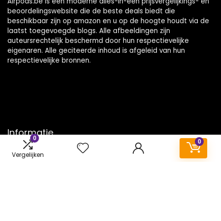
Airpods.be is een moderne alles-in-één prijsvergelijkings- en
beoordelingswebsite die de beste deals biedt die
beschikbaar zijn op amazon en u op de hoogte houdt via de
laatst toegevoegde blogs. Alle afbeeldingen zijn
auteursrechtelijk beschermd door hun respectievelijke
eigenaren. Alle geciteerde inhoud is afgeleid van hun
respectievelijke bronnen.
Informatie
0
0
Contact
Vergelijken
Klantenservice
Over ons
Onze webshops
Vacature