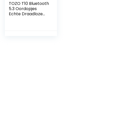
TOZO T10 Bluetooth
5.3 Oordopjes
Echte Draadloze
Stereo-
koptelefoon IPX8
Waterdicht In Het
oor Draadloos
Oplaadetui
Ingebouwde
Microfoon Headset
Premium Geluid
Met Diepe Bas Voor
Hardloopsporten
Grijs