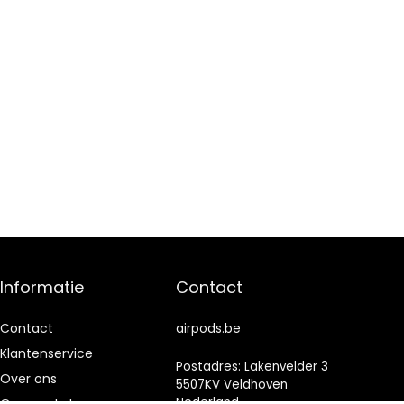
Informatie
Contact
Contact
airpods.be
Klantenservice
Postadres: Lakenvelder 3
Over ons
5507KV Veldhoven
Nederland
Onze webshops