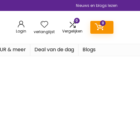
Nieuws en blogs lezen
0
0
Login
Vergelijken
verlanglijst
EUR & meer
Deal van de dag
Blogs