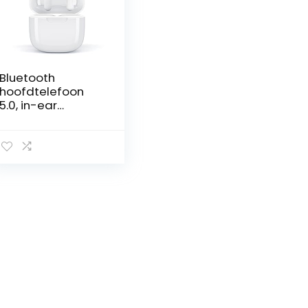
Bluetooth
hoofdtelefoon
5.0, in-ear
hoofdtelefoon,
bluetooth
draadloze
hoofdtelefoon,
IPX6 waterdicht,
in-ear draadloze
hoofdtelefoon
voor
smartphones, hifi
stereo geluid en
diepe bas, touch
control in-ear
oordopjes