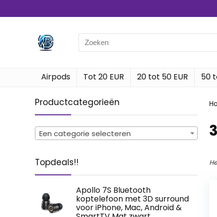
Search
for:
Airpods
Tot 20 EUR
20 tot 50 EUR
50 t
Productcategorieën
H
‎
Een categorie selecteren
Topdeals!!
He
Apollo 7S Bluetooth
koptelefoon met 3D surround
voor iPhone, Mac, Android &
SmartTV Mat zwart.