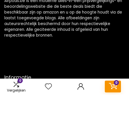
Airpods.be is een moderne alles-in-één prijsvergelijkings- en
beoordelingswebsite die de beste deals biedt die
beschikbaar zijn op amazon en u op de hoogte houdt via de
laatst toegevoegde blogs. Alle afbeeldingen zijn
auteursrechtelijk beschermd door hun respectievelijke
eigenaren. Alle geciteerde inhoud is afgeleid van hun
respectievelijke bronnen.
Informatie
0
0
Contact
Vergelijken
Klantenservice
Over ons
Onze webshops
Vacature