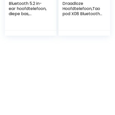
Bluetooth 5.2 in-
Draadloze
ear hoofdtelefoon,
Hoofdtelefoon,Tao
diepe bas,
pod X08 Bluetooth
ingebouwde
Hoofdtelefoon
microfoon
Draadloze
hoofdtelefoon, 40
Oordopjes Met
uur speeltijd, USB-
Microfoon,40 uur
C-oplaadbox, IPX7
Speeltijd Touch
waterdichte
Control Ipx7
oortelefoon met
Waterdicht in Ear
aanraakbediening,
Hoofdtelefoon
voor werk en reizen
(Rosegold)
(roze)