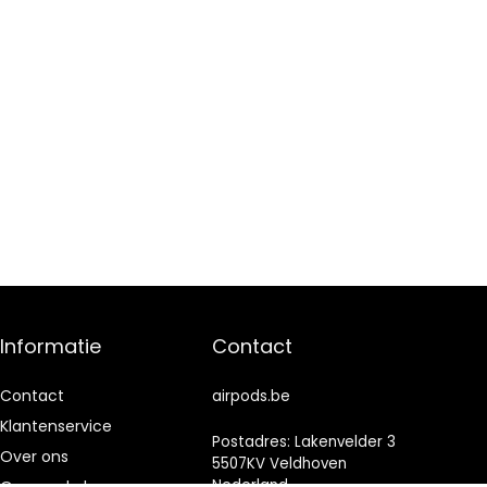
Informatie
Contact
Contact
airpods.be
Klantenservice
Postadres: Lakenvelder 3
Over ons
5507KV Veldhoven
Nederland
Onze webshops