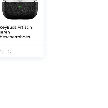
KeyBudz Artisan
leren
beschermhoes
voor Apple
AirPods Pro Case,
etui, lederen tas
echt leer,
hoofdtelefoon
oortelefoon
accessoires,
zwart