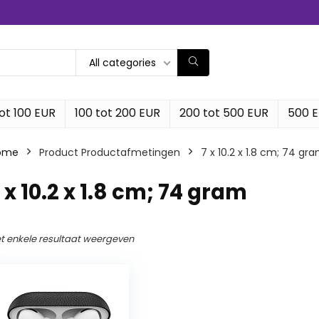
All categories
ot 100 EUR
100 tot 200 EUR
200 tot 500 EUR
500 
ome
Product Productafmetingen
‎7 x 10.2 x 1.8 cm; 74 gr
7 x 10.2 x 1.8 cm; 74 gram
t enkele resultaat weergeven