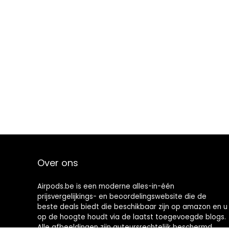
Over ons
Airpods.be is een moderne alles-in-één
prijsvergelijkings- en beoordelingswebsite die de
beste deals biedt die beschikbaar zijn op amazon en u
op de hoogte houdt via de laatst toegevoegde blogs.
Alle afbeeldingen zijn auteursrechtelijk beschermd