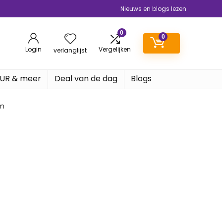
Nieuws en blogs lezen
0
0
Login
Vergelijken
verlanglijst
EUR & meer
Deal van de dag
Blogs
am