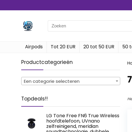
Search
for:
Airpods
Tot 20 EUR
20 tot 50 EUR
50 t
Productcategorieën
H
‎
Een categorie selecteren
Topdeals!!
He
LG Tone Free FN6 True Wireless
hoofdtelefoon, UVnano
zelfreinigend, meridian
soundtechnologie, dubbele