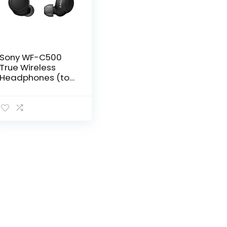
Sony WF-C500
True Wireless
Headphones (tot
20 uur
batterijduur met
oplaadcase –
compatibel met
spraakassistent,
ingebouwde
microfoon voor
telefoongesprekk
en, Bluetooth)
zwart