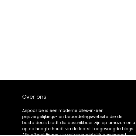
Over ons
Airpods.be is een moderne alles-in-één
prijsvergelijkings- en beoordelingswebsite die de
beste deals biedt die beschikbaar zijn op amazon en u
op de hoogte houdt via de laatst toegevoegde blogs.
Alle afbeeldingen zijn auteursrechtelijk beschermd