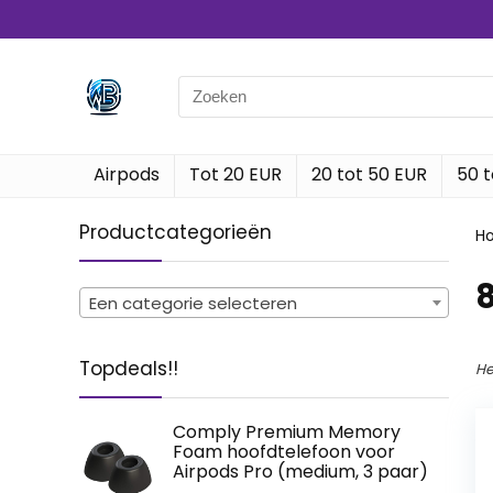
Search
for:
Airpods
Tot 20 EUR
20 tot 50 EUR
50 t
Productcategorieën
H
‎
Een categorie selecteren
Topdeals!!
He
Comply Premium Memory
Foam hoofdtelefoon voor
Airpods Pro (medium, 3 paar)