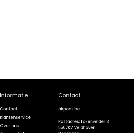
Informatie
Contact
Contact
airpods.be
Klantenservice
Postadres: Lakenvelder 3
Over ons
5507KV Veldhoven
Nederland
Onze webshops