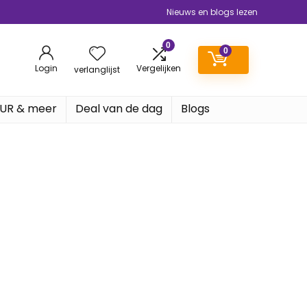
Nieuws en blogs lezen
0
0
Login
Vergelijken
verlanglijst
EUR & meer
Deal van de dag
Blogs