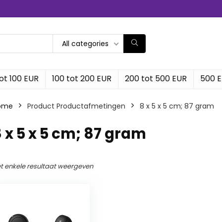
All categories
ot 100 EUR
100 tot 200 EUR
200 tot 500 EUR
500 
ome
Product Productafmetingen
‎8 x 5 x 5 cm; 87 gram
8 x 5 x 5 cm; 87 gram
t enkele resultaat weergeven