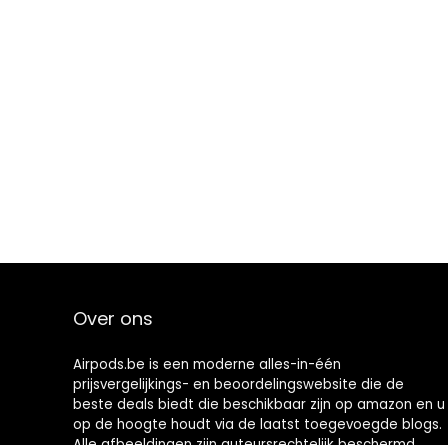
Over ons
Airpods.be is een moderne alles-in-één
prijsvergelijkings- en beoordelingswebsite die de
beste deals biedt die beschikbaar zijn op amazon en u
op de hoogte houdt via de laatst toegevoegde blogs.
Alle afbeeldingen zijn auteursrechtelijk beschermd