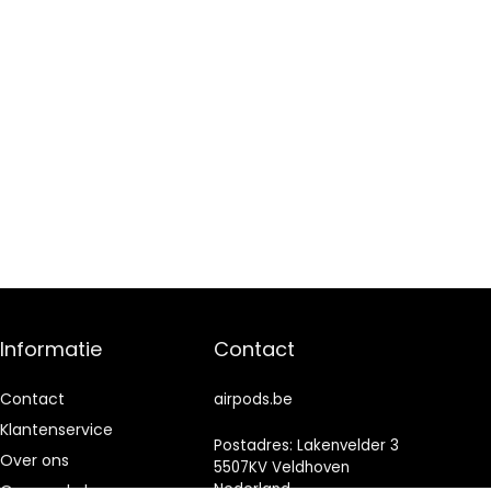
Informatie
Contact
Contact
airpods.be
Klantenservice
Postadres: Lakenvelder 3
Over ons
5507KV Veldhoven
Nederland
Onze webshops