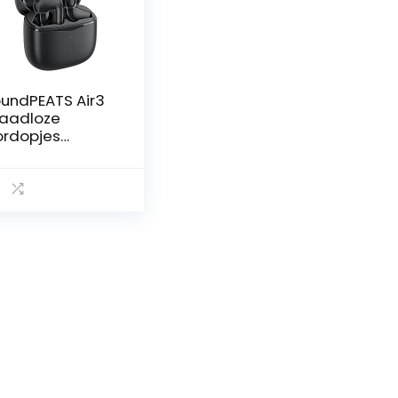
undPEATS Air3
aadloze
rdopjes
uetooth 5.2,
reless Earbuds
et Qualcomm
CC3040 en
tX-Adaptive,
Mic en CVC 8.0
ise
ncellation, in-
r Detectie,
ame Mode
art