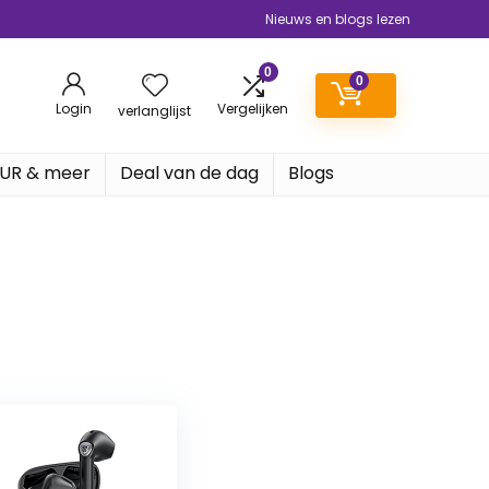
Nieuws en blogs lezen
0
0
Login
Vergelijken
verlanglijst
EUR & meer
Deal van de dag
Blogs