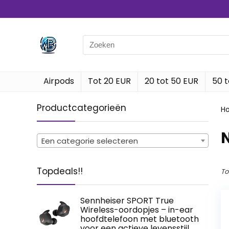
Search
for:
Airpods
Tot 20 EUR
20 tot 50 EUR
50 t
Productcategorieën
H
‎
Een categorie selecteren
Topdeals!!
To
Sennheiser SPORT True
Wireless-oordopjes – in-ear
hoofdtelefoon met bluetooth
voor een actieve levensstijl,