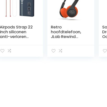
Airpods Strap 22
Retro
So
inch siliconen
hoofdtelefoon,
Dr
anti-verloren
JLab Rewind
Oo
draadkabel
draadloze
Bl
compatibel met
hoofdtelefoon –
Wi
AirPods Pro, 2/1
Retro
m
nektouw voor
hoofdtelefoon
Q
draadloze
met aangepaste
ap
oortelefoon
EQ3 geluid, 12 uur
4-
(wit+rood)
bluetooth 5
No
speeltijd
Ca
lichtgewicht
Ea
hoofdtelefoon,
G
vintage
Zw
hoofdtelefoon
met microfoon –
Bluetooth