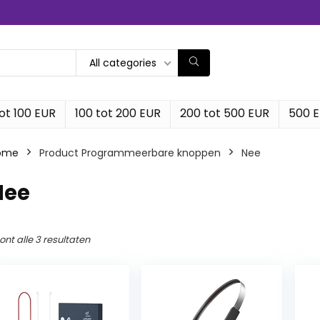
All categories
ot 100 EUR
100 tot 200 EUR
200 tot 500 EUR
500 
ome
Product Programmeerbare knoppen
‎Nee
Nee
ont alle 3 resultaten