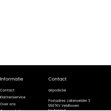
Informatie
Contact
Contact
airpods.be
Klantenservice
Postadres: Lakenvelder 3
Over ons
5507KV Veldhoven
Nederland
Onze webshops