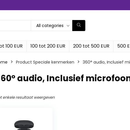
All categories
ot 100 EUR
100 tot 200 EUR
200 tot 500 EUR
500 
ome
Product Speciale kenmerken
‎360° audio, Inclusief 
360° audio, Inclusief microfoo
t enkele resultaat weergeven