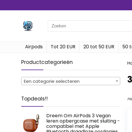
Search
for:
Airpods
Tot 20 EUR
20 tot 50 EUR
50 t
Productcategorieën
H
‎
Een categorie selecteren
Topdeals!!
He
Dreem Om AirPods 3 Vegan
leren opbergcase met sluiting -
compatibel met Apple
Bluetooth draadloze oordopjes