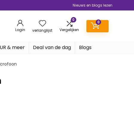
Nieuws en blogs lezen
0
0
Login
Vergelijken
verlanglijst
EUR & meer
Deal van de dag
Blogs
microfoon
n