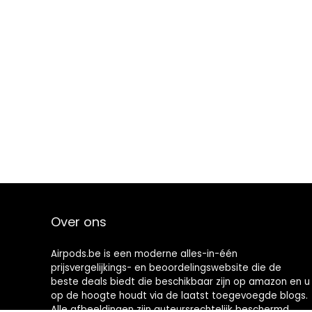
Over ons
Airpods.be is een moderne alles-in-één
prijsvergelijkings- en beoordelingswebsite die de
beste deals biedt die beschikbaar zijn op amazon en u
op de hoogte houdt via de laatst toegevoegde blogs.
Alle afbeeldingen zijn auteursrechtelijk beschermd