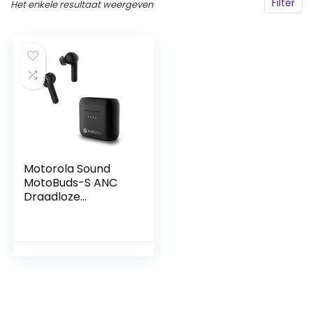
Filter
Het enkele resultaat weergeven
Motorola Sound
MotoBuds-S ANC
Draadloze
Oordopjes –
Bluetooth – Active
Noise Cancellation
– Water- en
Zweetbestendig –
Touch- en Voice
Control – 18-uur
Afspeeltijd – Zwart