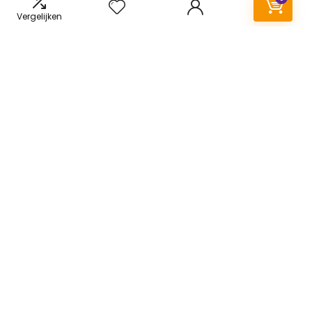
Klantenservice
Vergelijken
Over ons
Onze webshops
Vacature
Blogs
Privacybeleid
Adverteren
Contact
airpods.be
Postadres: Lakenvelder 3 5507KV Veldhoven Nederland
KVK: 88360687
E-mail:
info@airpods.be