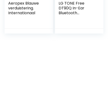
Aeropex Blauwe
LG TONE Free
verduistering.
DT90Q In-Ear
Internationaal
Bluetooth
hoofdtelefoon met
Dolby Atmos-
geluid, MERIDIAN-
technologie, ANC
(Active Noise
Cancellation) &
UVnano+, zwart
[Modeljaar 2022]