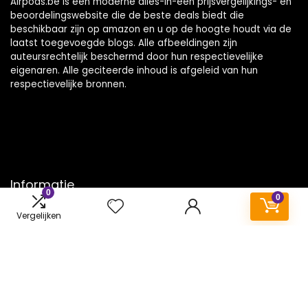
Airpods.be is een moderne alles-in-één prijsvergelijkings- en
beoordelingswebsite die de beste deals biedt die
beschikbaar zijn op amazon en u op de hoogte houdt via de
laatst toegevoegde blogs. Alle afbeeldingen zijn
auteursrechtelijk beschermd door hun respectievelijke
eigenaren. Alle geciteerde inhoud is afgeleid van hun
respectievelijke bronnen.
Informatie
0
0
Contact
Vergelijken
Klantenservice
Over ons
Onze webshops
Vacature