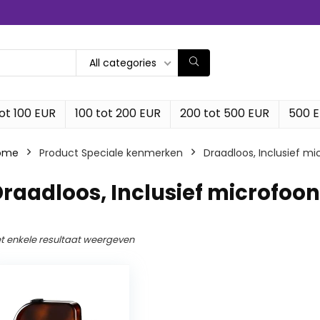
All categories
ot 100 EUR
100 tot 200 EUR
200 tot 500 EUR
500 
ome
Product Speciale kenmerken
‎Draadloos, Inclusief m
Draadloos, Inclusief microfoon
t enkele resultaat weergeven