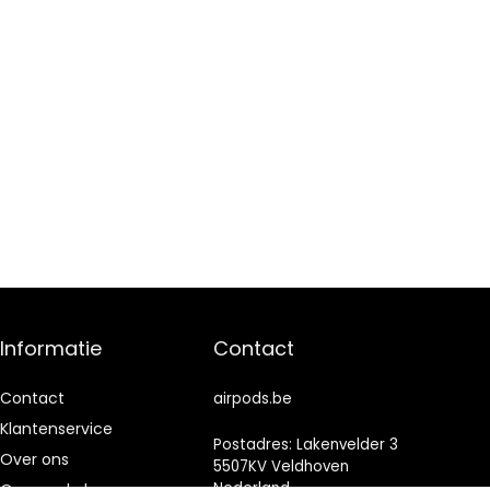
Informatie
Contact
Contact
airpods.be
Klantenservice
Postadres: Lakenvelder 3
Over ons
5507KV Veldhoven
Nederland
Onze webshops