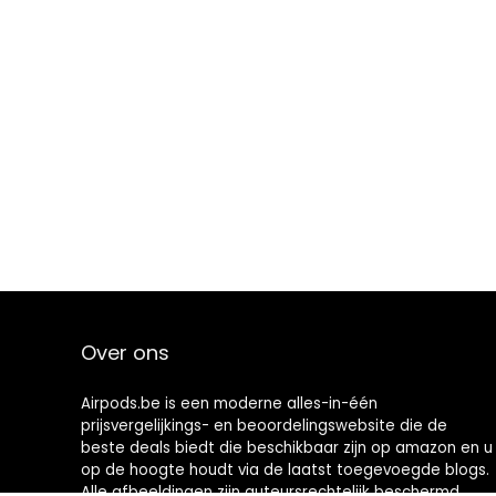
Over ons
Airpods.be is een moderne alles-in-één
prijsvergelijkings- en beoordelingswebsite die de
beste deals biedt die beschikbaar zijn op amazon en u
op de hoogte houdt via de laatst toegevoegde blogs.
Alle afbeeldingen zijn auteursrechtelijk beschermd