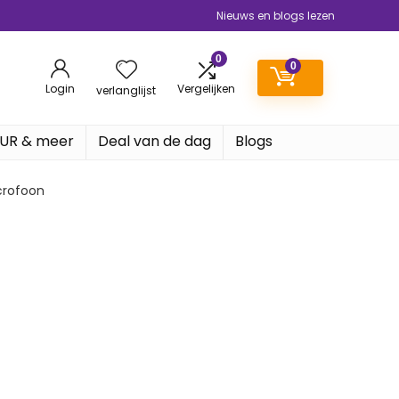
Nieuws en blogs lezen
0
0
Login
Vergelijken
verlanglijst
EUR & meer
Deal van de dag
Blogs
icrofoon