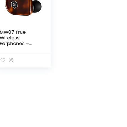
MW07 True
Wireless
Earphones –
Tortoise Shell