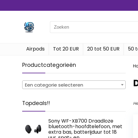
Search
for:
Airpods
Tot 20 EUR
20 tot 50 EUR
50 t
Productcategorieën
H
‎
Een categorie selecteren
Topdeals!!
He
Sony WF-XB700 Draadloze
bluetooth-hoofdtelefoon, met
extra bas, batterijduur tot 18
uur, spat- en