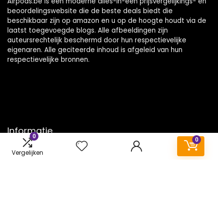
Airpods.be is een moderne alles-in-één prijsvergelijkings- en
beoordelingswebsite die de beste deals biedt die
beschikbaar zijn op amazon en u op de hoogte houdt via de
laatst toegevoegde blogs. Alle afbeeldingen zijn
auteursrechtelijk beschermd door hun respectievelijke
eigenaren. Alle geciteerde inhoud is afgeleid van hun
respectievelijke bronnen.
Informatie
0
0
Contact
Vergelijken
Klantenservice
Over ons
Onze webshops
Vacature