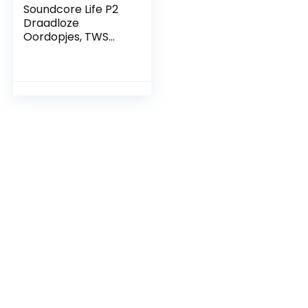
Soundcore Life P2
Draadloze
Oordopjes, TWS
Bluetooth
hoofdtelefoon met
cVc 8.0
geluidsisolatie voor
kristalhelder
klankprofiel, 40 uur
batterijduur, IPX7
waterbescherming
sklasse, voor werk
en onderweg