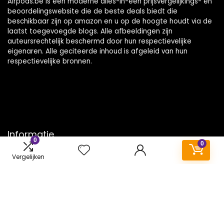
Airpods.be is een moderne alles-in-één prijsvergelijkings- en
beoordelingswebsite die de beste deals biedt die
beschikbaar zijn op amazon en u op de hoogte houdt via de
laatst toegevoegde blogs. Alle afbeeldingen zijn
auteursrechtelijk beschermd door hun respectievelijke
eigenaren. Alle geciteerde inhoud is afgeleid van hun
respectievelijke bronnen.
Informatie
0
0
Contact
Vergelijken
Klantenservice
Over ons
Onze webshops
Vacature