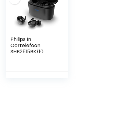
Philips In
Oortelefoon
SHB2515BK/10
koptelefoon in het
oor (Bluetooth,
geïntegreerde
microfoon, lange
batterijduur,
ruisonderdrukking,
3 soorten
oordopjes), Zwart,
Een Maat