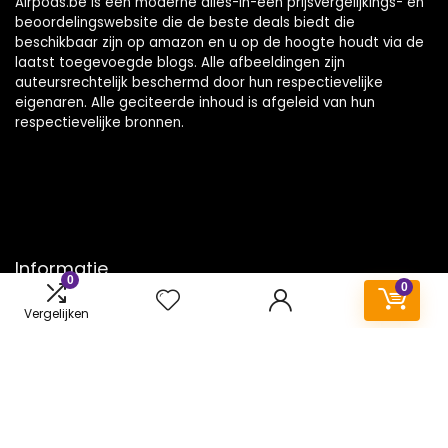
Airpods.be is een moderne alles-in-één prijsvergelijkings- en
beoordelingswebsite die de beste deals biedt die
beschikbaar zijn op amazon en u op de hoogte houdt via de
laatst toegevoegde blogs. Alle afbeeldingen zijn
auteursrechtelijk beschermd door hun respectievelijke
eigenaren. Alle geciteerde inhoud is afgeleid van hun
respectievelijke bronnen.
Informatie
0
0
Contact
Vergelijken
Klantenservice
Over ons
Onze webshops
Vacature