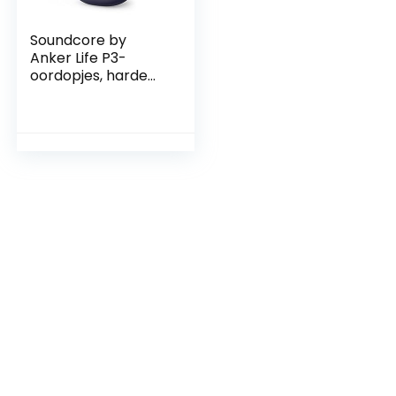
Soundcore by
Anker Life P3-
oordopjes, harde
bas, 6 microfoons
voor heldere
gesprekken,
meerdere
ruisonderdrukkings
modi, 35u speeltijd,
draadloos opladen,
Soundcore-app,
aangepast geluid,
Gamingmodus