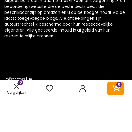
Airpods.be is een moderne alles-in-één prijsvergelijkings- en
beoordelingswebsite die de beste deals biedt die
beschikbaar zijn op amazon en u op de hoogte houdt via de
laatst toegevoegde blogs. Alle afbeeldingen zijn
auteursrechtelijk beschermd door hun respectievelijke
eigenaren. Alle geciteerde inhoud is afgeleid van hun
respectievelijke bronnen.
Informatie
0
0
Contact
Vergelijken
Klantenservice
Over ons
Onze webshops
Vacature