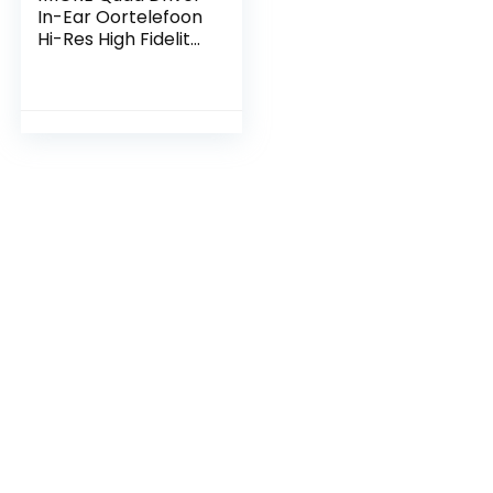
In-Ear Oortelefoon
Hi-Res High Fidelity
Hoofdtelefoon met
warme bas, ruime
reproductie, hoge
resolutie,
microfoon en in-
line
afstandsbediening
voor
smartphones/pc/t
ablet – E1010 Space
Gray Silver