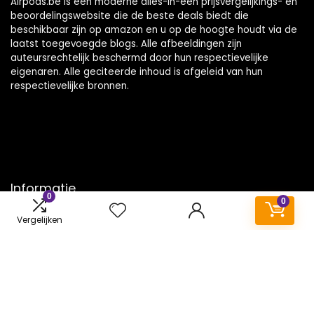
Airpods.be is een moderne alles-in-één prijsvergelijkings- en
beoordelingswebsite die de beste deals biedt die
beschikbaar zijn op amazon en u op de hoogte houdt via de
laatst toegevoegde blogs. Alle afbeeldingen zijn
auteursrechtelijk beschermd door hun respectievelijke
eigenaren. Alle geciteerde inhoud is afgeleid van hun
respectievelijke bronnen.
Informatie
0
0
Contact
Vergelijken
Klantenservice
Over ons
Onze webshops
Vacature