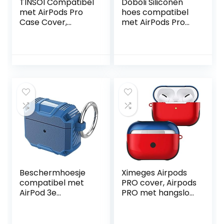
TINSOI Compatibel
Doboli Siliconen
met AirPods Pro
hoes compatibel
Case Cover,
met AirPods Pro
beschermende
Case Front LED
siliconen hoes
zichtbare hoes
compatibel met
voor AirPods Pro
AirPods Pro (2019),
Gules
draadloos opladen
Beschermhoesje
Ximeges Airpods
compatibel met
PRO cover, Airpods
AirPod 3e
PRO met hangslot,
generatie, Airpods
stootvaste
Case,
hardcase met
beschermhoes,
sleutelhanger,