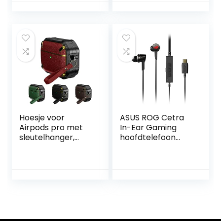
robuuste
compatibel met
beschermhoes
Apple Airpods Pro
met sleutelhanger,
Gen – rood blauw
LED frontaal
zichtbaar, blauw
Hoesje voor
ASUS ROG Cetra
Airpods pro met
In-Ear Gaming
sleutelhanger,
hoofdtelefoon
BOTAJU PU
Virtual 7.1 Sound
Lederen Volledige
Eén maat zwart
Beschermhoesjes
Dubbellaags
Stofdicht Hard PC
Shockproof
Siliconen Covers
Compatibel met