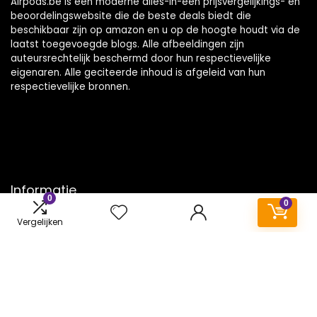
Airpods.be is een moderne alles-in-één prijsvergelijkings- en
beoordelingswebsite die de beste deals biedt die
beschikbaar zijn op amazon en u op de hoogte houdt via de
laatst toegevoegde blogs. Alle afbeeldingen zijn
auteursrechtelijk beschermd door hun respectievelijke
eigenaren. Alle geciteerde inhoud is afgeleid van hun
respectievelijke bronnen.
Informatie
0
0
Contact
Vergelijken
Klantenservice
Over ons
Onze webshops
Vacature