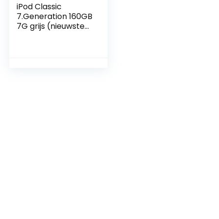
iPod Classic
7.Generation 160GB
7G grijs (nieuwste
model) 160 GB
geheugen,
zwart/spacegrey.