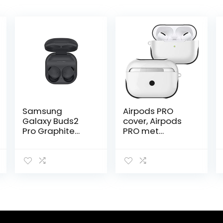
Samsung
Airpods PRO
Galaxy Buds2
cover, Airpods
Pro Graphite
PRO met
hoofdtelefoon
hangslot,
stootvaste
harde case met
sleutelhanger,
compatibel met
Apple Airpods
Pro Gen -wit