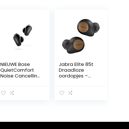
NIEUWE Bose
Jabra Elite 85t
QuietComfort
Draadloze
Noise Cancelling
oordopjes –
Earbuds II –
Jabra
Volledig
Advanced
draadloze
Active Noise
oortelefoon met
Cancellation
gepersonaliseer
met snelle
de noise
laadfunctie en
cancelling en
lange
geluidsinstelling
batterijduur –
en – Driedubbel
Draadloze