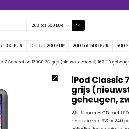
200 tot 500 EUR
ot 100 EUR
100 tot 200 EUR
200 tot 500 EUR
500 
sic 7.Generation 160GB 7G grijs (nieuwste model) 160 GB geheug
iPod Classic 
grijs (nieuws
geheugen, z
2,5″ kleuren-LCD met LED
resolutie van 320 x 240 pixe
volledige lading ruimte v