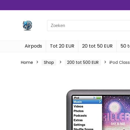
Search
for:
Airpods
Tot 20 EUR
20 tot 50 EUR
50 t
Home
Shop
200 tot 500 EUR
iPod Clas