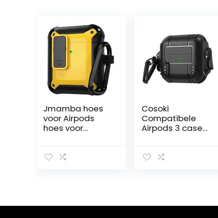
Jmamba hoes
Cosoki
voor Airpods
Compatibele
hoes voor
Airpods 3 case
mannen
Cover 2021,
vrouwen,
Airpods 3 case
militaire
Cover met
luchtpods hoes
hangslot Gen 3
compatibel met
Shockproof Hard
Apple AirPods 2
Case met
& 1
sleutelhanger,
compatibel met
Apple Airpods