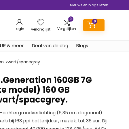
Nieuws en blogs lezen
0
0
Login
Vergelijken
verlanglijst
EUR & meer
Deal van de dag
Blogs
en, zwart/spacegrey.
7.Generation 160GB 7G
te model) 160 GB
wart/spacegrey.
-achtergrondverlichting (6,35 cm diagonaal)
ls bij 163 ppi batterijduur, muziek: tot 36 uur. Bij
oor maximaal 40.000 songs in 128 KBit/sec. AAC-