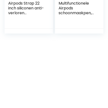
Airpods Strap 22
Multifunctionele
inch siliconen anti-
Airpods
verloren
schoonmaakpen,
draadkabel
draadloze
compatibel met
oordopjes schone
AirPods Pro, 2/1
pen, reinigingskit
nektouw voor
voor Bluetooth
draadloze
oortelefoon case
oortelefoon
reinigingshulpmidd
(wit+rood)
elen voor Airpods 1
/ 2 / 3 / Pro (witte
pen)