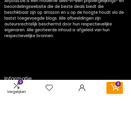
Airpods.be is een moderne alles-in-één prijsvergelijkings- en
beoordelingswebsite die de beste deals biedt die
beschikbaar zijn op amazon en u op de hoogte houdt via de
laatst toegevoegde blogs. Alle afbeeldingen zijn
auteursrechtelijk beschermd door hun respectievelijke
eigenaren. Alle geciteerde inhoud is afgeleid van hun
respectievelijke bronnen.
Informatie
0
0
Contact
Vergelijken
Klantenservice
Over ons
Onze webshops
Vacature