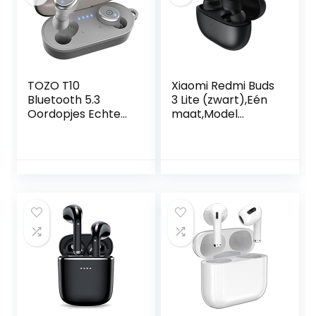
(hoofdtelefoon
niet inbegrepen)
TOZO T10
Xiaomi Redmi Buds
Bluetooth 5.3
3 Lite (zwart),Eén
Oordopjes Echte
maat,Model
Draadloze Stereo-
specifiek
koptelefoon IPX8
Waterdicht In Het
oor Draadloos
Oplaadetui
Ingebouwde
Microfoon Headset
Premium Geluid
Met Diepe Bas
Voor
Hardloopsporten
Grijs