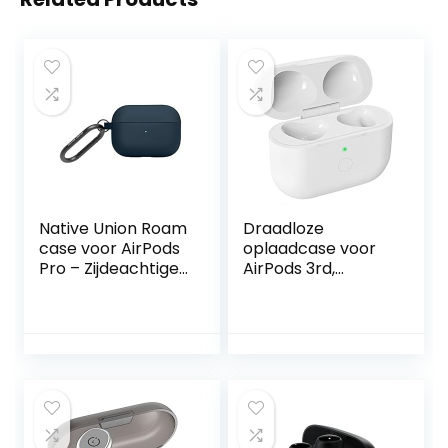
Native Union Roam
Draadloze
case voor AirPods
oplaadcase voor
Pro – Zijdeachtige
AirPods 3rd,
& matte liquid
vervangende
silicone case –
oplaadcase met
Compatibel met
bluetooth-
AirPods Pro,
koppeling en
AirPods Pro 2
synchronisatiekno
(Navy)
p, 5 keer volledige
lading voor AirPods
3rd, wit