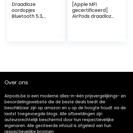
Draadloze
[Apple MFi
oordopjes
gecertificeerd]
Bluetooth 5.3,
AirPods draadloze
draadloze
oordopjes,
hoofdtelefoon met
draadloze headset
45 uur speeltijd, 13
met touch-
mm driver
control,
Dynamic, HiFi
ruisonderdrukking,
stereo diepe bas,
geïntegreerde
Bluetooth-
microfoon met
hoofdtelefoon
oplaadcase-wit
IPX7 waterdicht,
mini-ontwerp,
aanraakbediening
Over ons
(zwart)
Airpods.be is een moderne alles-in-één prijsvergelijkings- en
beoordelingswebsite die de beste deals biedt die
beschikbaar zijn op amazon en u op de hoogte houdt via de
laatst toegevoegde blogs. Alle afbeeldingen zijn
auteursrechtelijk beschermd door hun respectievelijke
eigenaren. Alle geciteerde inhoud is afgeleid van hun
respectievelijke bronnen.