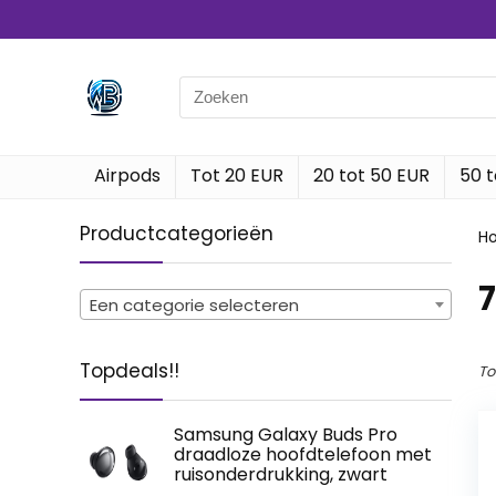
Search
for:
Airpods
Tot 20 EUR
20 tot 50 EUR
50 t
Productcategorieën
H
‎
Een categorie selecteren
Topdeals!!
To
Samsung Galaxy Buds Pro
draadloze hoofdtelefoon met
ruisonderdrukking, zwart