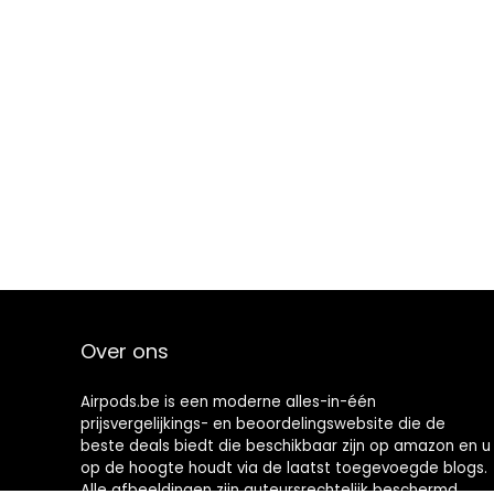
Over ons
Airpods.be is een moderne alles-in-één
prijsvergelijkings- en beoordelingswebsite die de
beste deals biedt die beschikbaar zijn op amazon en u
op de hoogte houdt via de laatst toegevoegde blogs.
Alle afbeeldingen zijn auteursrechtelijk beschermd