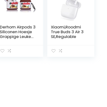
Derhom Airpods 3
Xiaomi,Roodmi
Siliconen Hoesje
True Buds 3 Air 3
Grappige Leuke
SE,Regulable
Mode Zachte
Cartoon Cover
Skin Compatibel
voor Apple
Airpods 3 [Drank
Serie] (Chocolate
Sauce)