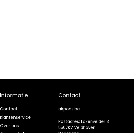
Informatie
Contact
Contact
airpods.be
Klantenservice
Postadres: Lakenvelder 3
Over ons
5507KV Veldhoven
Nederland
Onze webshops