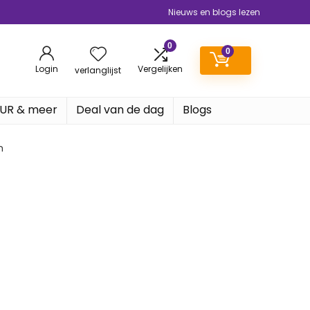
Nieuws en blogs lezen
0
0
Login
Vergelijken
verlanglijst
EUR & meer
Deal van de dag
Blogs
m