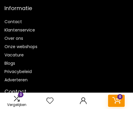
Informatie
Contact
Klantenservice
Over ons
Onze webshops
Vacature
Blogs
Privacybeleid
Adverteren
Contact
0
0
Vergelijken
airpods.be
Postadres: Lakenvelder 3 5507KV Veldhoven Nederland
KVK: 88360687