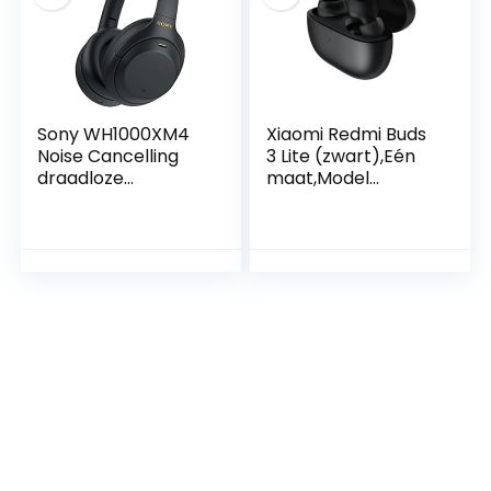
handsfree) zwart, 1
paar
Sony WH1000XM4
Xiaomi Redmi Buds
Noise Cancelling
3 Lite (zwart),Eén
draadloze
maat,Model
Bluetooth headset
specifiek
(geoptimaliseerd
voor Alexa en
Google Assistant,
30 uur batterijduur,
optimaal voor
werken thuis,
microfoon voor
handsfree bellen)
zwart