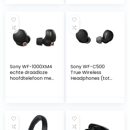
bluetoothverbindin
g, Amazon Alexa,
compleet
draadloze
oordopjes inclusief
laadcase), zilver
Sony WF-1000XM4
Sony WF-C500
echte draadloze
True Wireless
hoofdtelefoon met
Headphones (tot
ruisonderdrukking
20 uur batterijduur
(tot 24 uur
met oplaadcase –
batterijduur,
compatibel met
stabiele Bluetooth-
spraakassistent,
verbinding,
ingebouwde
geoptimaliseerd
microfoon voor
voor Alexa en
telefoongesprekke
Google Assistant,
n, Bluetooth) zwart