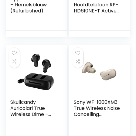
– Hemelsblauw
Hoofdtelefoon RP-
(Refurbished)
HD610NE-T Active
Noise Cancelling
Bluetooth (over-
ear,
spraakbediening,
tot 24 uur
batterijduur) bruin
Skullcandy
Sony WF-1000XM3
Auricolari True
True Wireless Noise
Wireless Dime –
Cancelling
True Black
Koptelefoon (tot 32
uur batterijduur,
stabiele