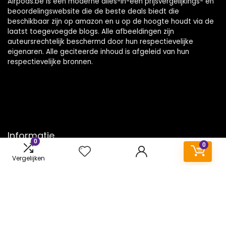
Airpods.be is een moderne alles-in-één prijsvergelijkings- en
beoordelingswebsite die de beste deals biedt die
beschikbaar zijn op amazon en u op de hoogte houdt via de
laatst toegevoegde blogs. Alle afbeeldingen zijn
auteursrechtelijk beschermd door hun respectievelijke
eigenaren. Alle geciteerde inhoud is afgeleid van hun
respectievelijke bronnen.
Informatie
0
0
Contact
Vergelijken
Klantenservice
Over ons
Onze webshops
Vacature