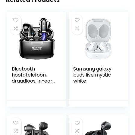
Bluetooth
Samsung galaxy
hoofdtelefoon,
buds live mystic
draadloos, in-ear
white
hoofdtelefoon,
Bluetooth 5.2, met
Dual HD-
microfoon, 40 uur
immersieve
premium sound
oortelefoon, led-
display, USB-C snel