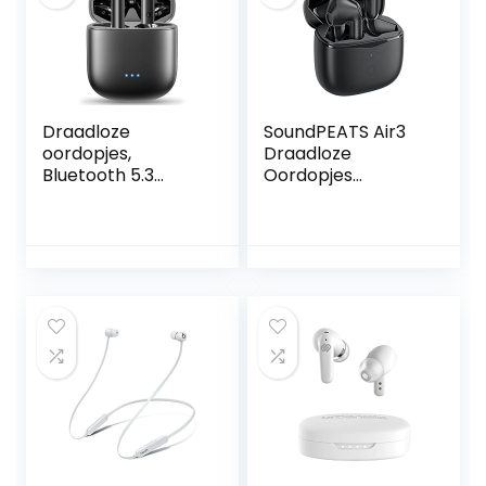
opladen, IP7
waterdichte
oordopjes
Draadloze
SoundPEATS Air3
oordopjes,
Draadloze
Bluetooth 5.3
Oordopjes
hoofdtelefoons,
Bluetooth 5.2,
HiFi Stereo
Wireless Earbuds
draadloze
met Qualcomm
hoofdtelefoon in
QCC3040 en
het oor met 4 ENC
aptX-Adaptive, 4-
ruisonderdrukkend
Mic en CVC 8.0
e microfoons, 32
Noise Cancellation,
uur speeltijd,
in-Ear Detectie,
Touch Control,
Game Mode Zwart
IPX6 waterdichte
sport oortelefoon
voor werk,
hardlopen