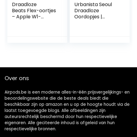
Draadloze
Urbanista Seoul
Beats Flex-oortjes
Draadloze
– Apple W1-
Oordopjes |
koptelefoonchip,
Draadloze Oortjes
magnetische
met Microfoon | 70
oortjes,
ms Lage Latency
Class 1 Bluetooth,
Gaming Oordopjes
12 uur luisteren –
| Bluetooth In-ear
Grijs
Hoofdtelefoon |
Oplaadbare
Oortjes | 32 Uur
Speeltijd | Parelwit
Over ons
Airpods.be is een moderne alles-in-één prijsvergelijkings- en
beoordelingswebsite die de beste deals biedt die
beschikbaar zijn op amazon en u op de hoogte houdt via de
laatst toegevoegde blogs. Alle afbeeldingen zijn
auteursrechtelijk beschermd door hun respectievelijke
eigenaren. Alle geciteerde inhoud is afgeleid van hun
respectievelijke bronnen.