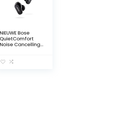
NIEUWE Bose
QuietComfort
Noise Cancelling
Earbuds II –
Volledig
draadloze
oortelefoon met
gepersonaliseerd
e noise cancelling
en
geluidsinstellinge
n – Driedubbel
zwart