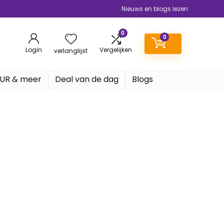
Nieuws en blogs lezen
0
0
Login
Vergelijken
verlanglijst
EUR & meer
Deal van de dag
Blogs