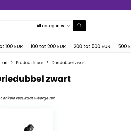
All categories
ot 100 EUR
100 tot 200 EUR
200 tot 500 EUR
500 
ome
Product Kleur
‎Driedubbel zwart
Driedubbel zwart
t enkele resultaat weergeven