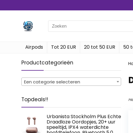
Search
for:
Airpods
Tot 20 EUR
20 tot 50 EUR
50 t
Productcategorieën
H
‎
Een categorie selecteren
Topdeals!!
He
Urbanista Stockholm Plus Echte
Draadloze Oordopjes, 20+ uur
speeltijd, IPX4 waterdichte
hoofdtelefoon, Bluetooth 5.0