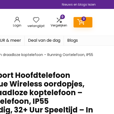
Nieuws en blogs lezen
0
0
Login
Vergelijken
verlanglijst
EUR & meer
Deal van de dag
Blogs
th draadloze koptelefoon – Running Oortelefoon, IP55
port Hoofdtelefoon
ue Wireless oordopjes,
aadloze koptelefoon –
elefoon, IP55
g, 32+ Uur Speeltijd – In