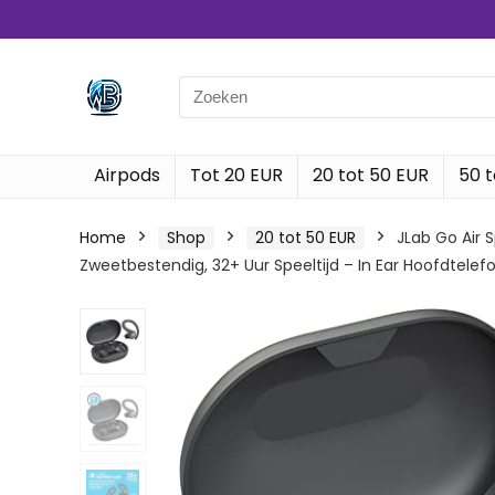
Search
for:
Airpods
Tot 20 EUR
20 tot 50 EUR
50 t
Home
Shop
20 tot 50 EUR
JLab Go Air 
Zweetbestendig, 32+ Uur Speeltijd – In Ear Hoofdtelefo