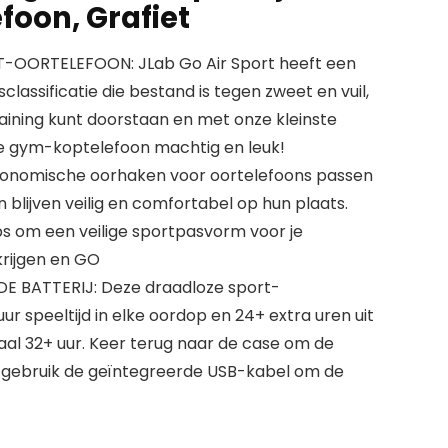
foon, Grafiet
OORTELEFOON: JLab Go Air Sport heeft een
lassificatie die bestand is tegen zweet en vuil,
aining kunt doorstaan ​​en met onze kleinste
ze gym-koptelefoon machtig en leuk!
onomische oorhaken voor oortelefoons passen
en blijven veilig en comfortabel op hun plaats.
s om een ​​veilige sportpasvorm voor je
rijgen en GO
E BATTERIJ: Deze draadloze sport-
r speeltijd in elke oordop en 24+ extra uren uit
aal 32+ uur. Keer terug naar de case om de
n gebruik de geïntegreerde USB-kabel om de