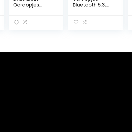
Oordopjes
Bluetooth 5.3,
Bluetooth
draadloze
Hoofdtelefoon
hoofdtelefoon
Touch Control
met 45 uur
met Draadloze
speeltijd, 13 mm
Opladen IPX8
driver Dynamic,
Waterdichte
HiFi stereo diepe
Stereo
bas, Bluetooth-
Oortelefoon in
hoofdtelefoon
Ear Headset
IPX7 waterdicht,
Premium Diepe
mini-ontwerp,
Bas Zwart
aanraakbedieni
ng (zwart)