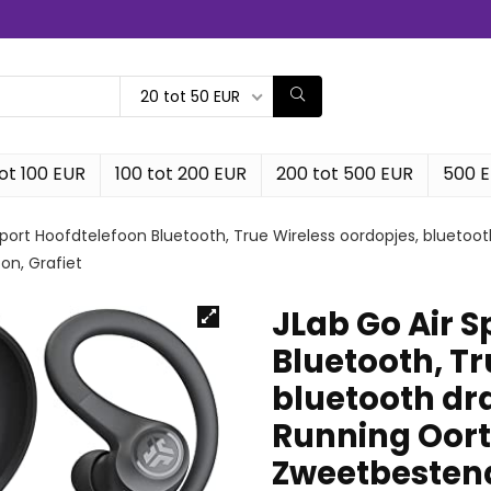
20 tot 50 EUR
ot 100 EUR
100 tot 200 EUR
200 tot 500 EUR
500 
Sport Hoofdtelefoon Bluetooth, True Wireless oordopjes, bluetoo
on, Grafiet
JLab Go Air S
Bluetooth, Tr
bluetooth dr
Running Oort
Zweetbestendi