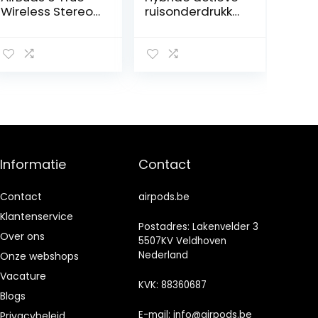
Wireless Stereo
ruisonderdrukke
Earbuds White
nde draadloze
oordopjes in-
ear
detectiekoptele
foon, IPX6
waterdichte
Bluetooth 5.2
stereohoofdtele
foon,
meeslepend
Informatie
Contact
geluid Premium
diepe
baskoptelefoon
Contact
airpods.be
Wit
Klantenservice
Postadres: Lakenvelder 3
Over ons
5507KV Veldhoven
Nederland
Onze webshops
Vacature
KVK: 88360687
Blogs
E-mail:
info@airpods.be
Privacybeleid