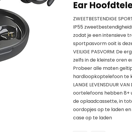
Ear Hoofdtele
ZWEETBESTENDIGE SPORT-
IP55 zweetbestendigheidsc
zodat je een intensieve tr
sportpasvorm ooit is de
VEILIGE PASVORM: De erg
zelfs in de kleinste oren 
Probeer alle maten geltip
hardloopkoptelefoon te k
LANGE LEVENSDUUR VAN D
oortelefoons hebben 8+ uu
de oplaadcassette, in tot
oordopjes op te laden e
case op te laden