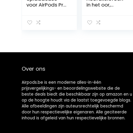
voor AirPods Pro,
in het oor,
AirPod Pro
draadloos 5.1
Wireless
hifi-
Charging Case
stereogeluid,
met Bluetooth
touch control,
synchronisatiekn
draadloos voor
op, 660 mAh
ruisonderdrukkin
batterij
g, ingebouwde
vervanging
microfoon, IPX7,
oplaadcase,
30 uur speeltijd,
AirPods Pro niet
wit, Y42, mini
Over ons
inbegrepen
Airpods.be is een moderne alles-in-één
prijsvergelijkings- en beoordelingswebsite die de
beste deals biedt die beschikbaar zijn op amazon en u
op de hoogte houdt via de laatst toegevoegde blogs.
Alle afbeeldingen zijn auteursrechtelijk beschermd
door hun respectievelijke eigenaren. Alle geciteerde
inhoud is afgeleid van hun respectievelijke bronnen.