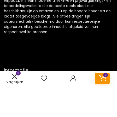
Airpods.be is een moderne alles-in-één prijsvergelijkings- en
beoordelingswebsite die de beste deals biedt die
beschikbaar zijn op amazon en u op de hoogte houdt via de
laatst toegevoegde blogs. Alle afbeeldingen zijn
auteursrechtelijk beschermd door hun respectievelijke
eigenaren. Alle geciteerde inhoud is afgeleid van hun
respectievelijke bronnen.
Informatie
0
0
Contact
Vergelijken
Klantenservice
Over ons
Onze webshops
Vacature