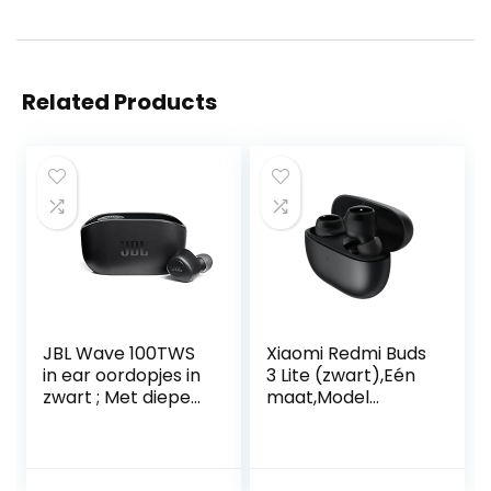
Related Products
JBL Wave 100TWS
Xiaomi Redmi Buds
in ear oordopjes in
3 Lite (zwart),Eén
zwart ; Met diepe
maat,Model
bas, compact
specifiek
formaat en
batterijduur van 20
uur