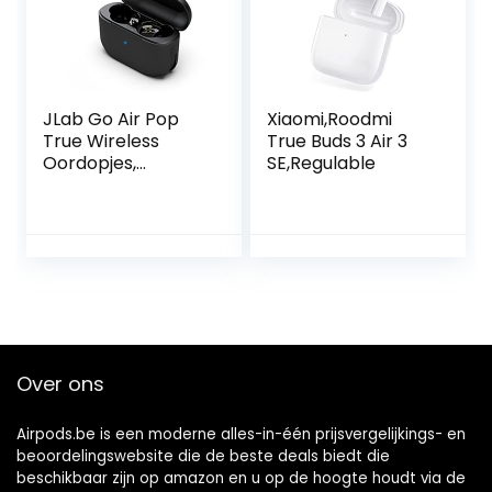
niet inbegrepen)
JLab Go Air Pop
Xiaomi,Roodmi
True Wireless
True Buds 3 Air 3
Oordopjes,
SE,Regulable
Bluetooth
Draadloze
Hoofdtelefoon en
usb oplaadstation
met dubbele
verbinding,
aangepast EQ3-
geluid en de
kleinste pasvorm
Over ons
ooit, Zwart
Airpods.be is een moderne alles-in-één prijsvergelijkings- en
beoordelingswebsite die de beste deals biedt die
beschikbaar zijn op amazon en u op de hoogte houdt via de