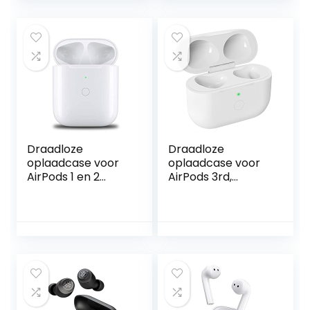
Draadloze
Draadloze
oplaadcase voor
oplaadcase voor
AirPods 1 en 2
AirPods 3rd,
generatie, AirPods
vervangende
Wireless Charging
oplaadcase met
Case vervanging
bluetooth-
met Bluetooth
koppeling en
synchronisatiekno
synchronisatiekno
p, vervangende
p, 5 keer volledige
oplaadcase met
lading voor AirPods
ingebouwde 450
3rd, wit
mAh batterij
(hoofdtelefoon