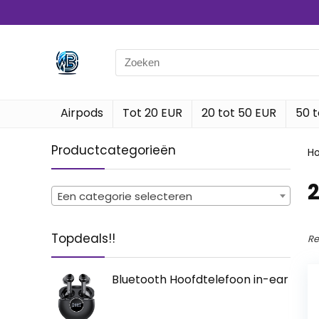
Search
for:
Airpods
Tot 20 EUR
20 tot 50 EUR
50 t
Productcategorieën
H
‎
Een categorie selecteren
Topdeals!!
Re
Bluetooth Hoofdtelefoon in-ear