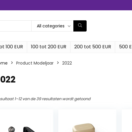
All categories
ot 100 EUR
100 tot 200 EUR
200 tot 500 EUR
500 
ome
Product Modeljaar
‎2022
2022
sultaat 1–12 van de 39 resultaten wordt getoond