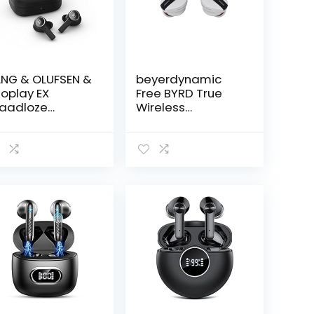
NG & OLUFSEN &
beyerdynamic
oplay EX
Free BYRD True
aadloze
Wireless
uetooth
Bluetooth in-ear
rdopjes met
hoofdtelefoon,
crofoon,Active
Active Noise
ise
Cancelling, lange
ncellation en
batterijduur,
B-C Charger,
microfoon, IPX4,
terdichte In-
klankpersonalisati
r
e en Alexa Built-In
ofdtelefoon,
t 20 uur
speeltijd,eén
at,Zwart
traciet