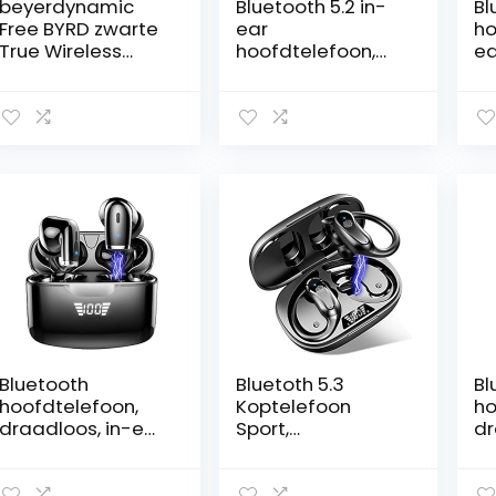
beyerdynamic
Bluetooth 5.2 in-
Bl
Free BYRD zwarte
ear
ho
True Wireless
hoofdtelefoon,
ea
Bluetooth in-ear
diepe bas,
ho
hoofdtelefoon,
ingebouwde
dr
Active Noise
microfoon
Bl
Cancelling, lange
hoofdtelefoon, 40
EN
batterijduur,
uur speeltijd, USB-
20
microfoon, IPX4,
C-oplaadbox,
ho
klankpersonaliseri
IPX7 waterdichte
42
ng en Alexa
oortelefoon met
dr
ingebouwde
aanraakbedienin
ho
g, voor werk en
No
reizen (roze)
Ea
wa
oo
di
Bluetooth
Bluetoth 5.3
Bl
hoofdtelefoon,
Koptelefoon
ho
draadloos, in-ear
Sport,
dr
hoofdtelefoon,
Koptelefoon
ho
Bluetooth 5.2, met
Draadloze
hi
Dual HD-
dr