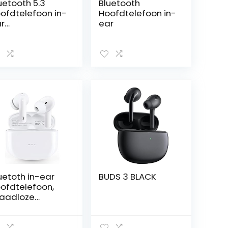
uetooth 5.3
Bluetooth
ofdtelefoon in-
Hoofdtelefoon in-
r
ear
ofdtelefoon
aadloze
uetooth met
C Dual Mic,
22 draadloze
ofdtelefoon
H Deep Bass
aadloze
ofdtelefoon
ise Cancelling
rbuds, IP7
terdichte
rdopjes, led-
splay
uetoth in-ear
BUDS 3 BLACK
ofdtelefoon,
aadloze
ofdtelefoon,
fi stereo geluid,
aadloze