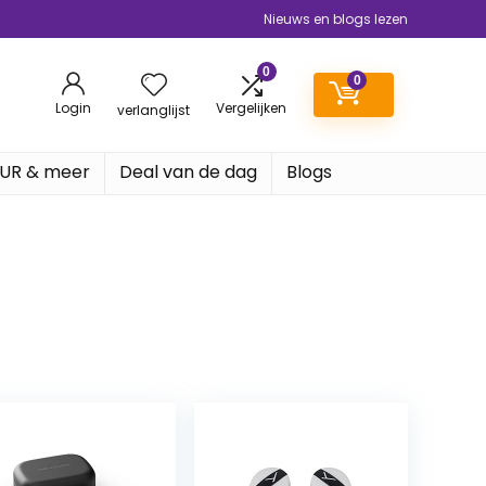
Nieuws en blogs lezen
0
0
Login
Vergelijken
verlanglijst
EUR & meer
Deal van de dag
Blogs