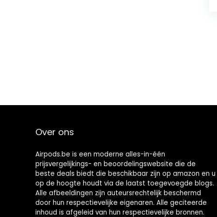
Over ons
Airpods.be is een moderne alles-in-één
prijsvergelijkings- en beoordelingswebsite die de
beste deals biedt die beschikbaar zijn op amazon en u
op de hoogte houdt via de laatst toegevoegde blogs.
Alle afbeeldingen zijn auteursrechtelijk beschermd
door hun respectievelijke eigenaren. Alle geciteerde
inhoud is afgeleid van hun respectievelijke bronnen.