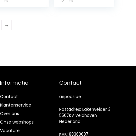
ofdtelefoon
t heldere
crofoon,
uetoth 5.1 sport-
→
rtelefoon,
aadloze
rdopjes met
uch-bediening
Informatie
Contact
Contact
airpods.be
Klantenservice
Postadres: Lakenvelder 3
Over ons
5507KV Veldhoven
Nederland
Onze webshops
Vacature
KVK: 88360687