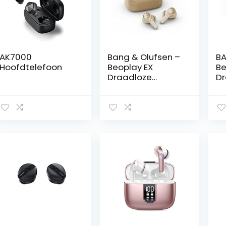
AK7000
Bang & Olufsen –
BA
Hoofdtelefoon
Beoplay EX
Be
Draadloze
Dr
Bluetoothoortelef
Bl
oon met
Oo
microfoon,
Mi
actieve
No
ruisonderdrukking
Ca
en USBCoplader,
US
waterdichte
Wa
oordopjes, 20 uur
Ea
speeltijd,eén
Ho
maat – Gold
to
Tone
af
ma
An