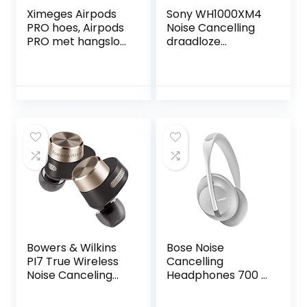
Ximeges Airpods
Sony WH1000XM4
PRO hoes, Airpods
Noise Cancelling
PRO met hangslot,
draadloze
stootvaste harde
Bluetooth headset
hoes met
(geoptimaliseerd
sleutelhanger,
voor Alexa en
compatibel met
Google Assistant,
Apple Airpods pro
30 uur batterijduur,
Gen blauw rood
optimaal voor
werken thuis,
microfoon voor
handsfree bellen)
zwart
Bowers & Wilkins
Bose Noise
PI7 True Wireless
Cancelling
Noise Canceling
Headphones 700 –
In-Ear
Over-ear
Hoofdtelefoon,
Draadloze