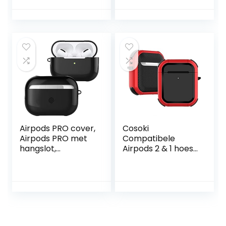
Draadloze
Bluetooth-
Oordopjes,
Hoofdtelefoon
Bluetooth, Hoge
met Ingebouwde
Resolutie,
Microfoon, Zilver
Draadloos
Opladen, Zes
Microfoons,
Adaptive Noise
Canceling – Zwart
Airpods PRO cover,
Cosoki
Airpods PRO met
Compatibele
hangslot,
Airpods 2 & 1 hoes
stootvaste
met sleutelhanger,
hardcase met
hoes voor Airpods
sleutelhanger,
2 & 1, compatibel
compatibel met
met Apple Airpods
Apple Airpods Pro
2 & 1 oplaadcase
Gen – zwart