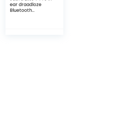
ear draadloze
Bluetooth
oordopjes –
aanpasbare active
noise cancellation
– compact design
met Jabra
MultiSensor Voice
voor heldere
gesprekken –
goud/beige