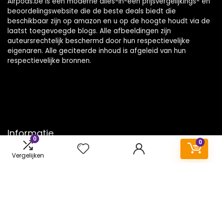
Airpods.be is een moderne alles-in-één prijsvergelijkings- en
beoordelingswebsite die de beste deals biedt die
beschikbaar zijn op amazon en u op de hoogte houdt via de
laatst toegevoegde blogs. Alle afbeeldingen zijn
auteursrechtelijk beschermd door hun respectievelijke
eigenaren. Alle geciteerde inhoud is afgeleid van hun
respectievelijke bronnen.
Informatie
0
0
Contact
Vergelijken
Klantenservice
Over ons
Onze webshops
Vacature