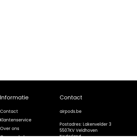
Informatie
Contact
Contact
airpods.be
Klantenservice
Postadres: Lakenvelder 3
Over ons
5507KV Veldhoven
Nederland
Onze webshops