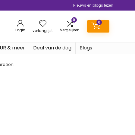
Nieuws en blogs lezen
0
0
Login
Vergelijken
verlanglijst
EUR & meer
Deal van de dag
Blogs
ration