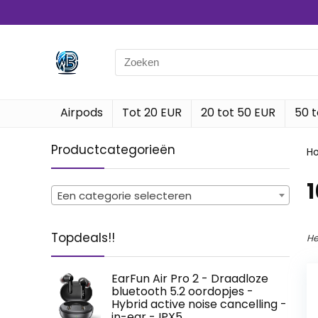
Search
for:
Airpods
Tot 20 EUR
20 tot 50 EUR
50 t
Productcategorieën
H
Een categorie selecteren
Topdeals!!
He
EarFun Air Pro 2 - Draadloze
bluetooth 5.2 oordopjes -
Hybrid active noise cancelling -
in-ear - IPX5