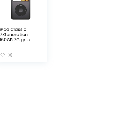
iPod Classic
7.Generation
160GB 7G grijs
(nieuwste model)
160 GB geheugen,
zwart/spacegrey.