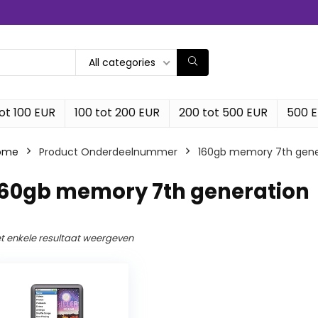
All categories
ot 100 EUR
100 tot 200 EUR
200 tot 500 EUR
500 
ome
Product Onderdeelnummer
‎160gb memory 7th gene
‎160gb memory 7th generation
t enkele resultaat weergeven