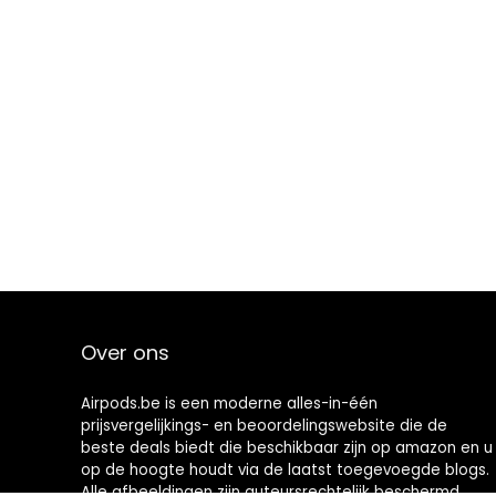
Over ons
Airpods.be is een moderne alles-in-één
prijsvergelijkings- en beoordelingswebsite die de
beste deals biedt die beschikbaar zijn op amazon en u
op de hoogte houdt via de laatst toegevoegde blogs.
Alle afbeeldingen zijn auteursrechtelijk beschermd