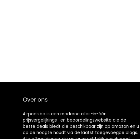
Over ons
Airpods.be is een moderne alles-in-één
prijsvergelijkings- en beoordelingswebsite die de
beste deals biedt die beschikbaar zijn op amazon en u
op de hoogte houdt via de laatst toegevoegde blogs.
Alle afbeeldingen zijn auteursrechtelijk beschermd