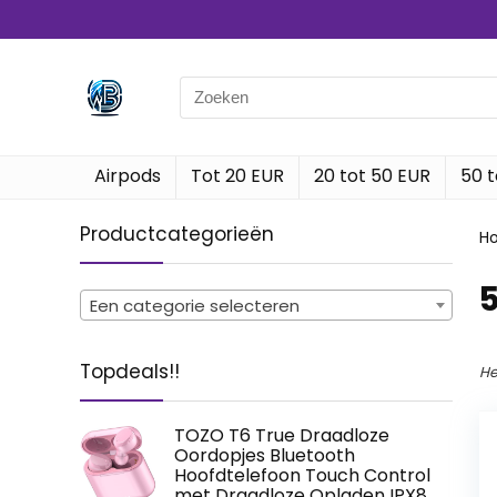
Search
for:
Airpods
Tot 20 EUR
20 tot 50 EUR
50 t
Productcategorieën
H
‎
Een categorie selecteren
Topdeals!!
He
TOZO T6 True Draadloze
Oordopjes Bluetooth
Hoofdtelefoon Touch Control
met Draadloze Opladen IPX8