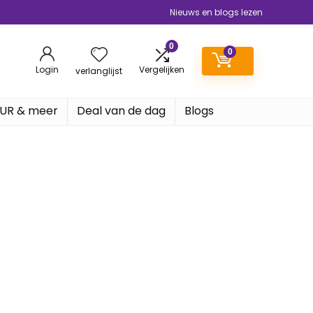
Nieuws en blogs lezen
0
0
Login
Vergelijken
verlanglijst
EUR & meer
Deal van de dag
Blogs