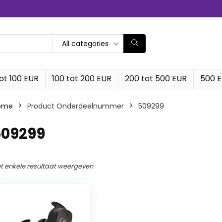
All categories
ot 100 EUR
100 tot 200 EUR
200 tot 500 EUR
500 
ome
Product Onderdeelnummer
‎509299
509299
t enkele resultaat weergeven