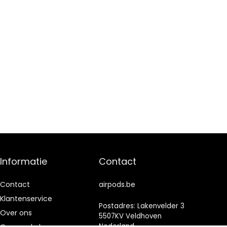
Informatie
Contact
Contact
airpods.be
Klantenservice
Postadres: Lakenvelder 3
Over ons
5507KV Veldhoven
Nederland
Onze webshops