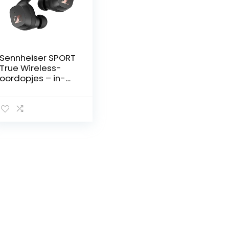
Sennheiser SPORT
True Wireless-
oordopjes – in-
ear
hoofdtelefoon
met bluetooth
voor een actieve
levensstijl,
muziek/bellen
met aanpasbare
akoestiek,
ruisonderdrukking,
aanraakbedienin
g en IP54