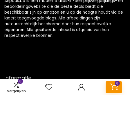
Airpods.be is een moderne alles-in-één prijsvergelijkings- en
beoordelingswebsite die de beste deals biedt die
beschikbaar zijn op amazon en u op de hoogte houdt via de
laatst toegevoegde blogs. Alle afbeeldingen zijn
auteursrechtelijk beschermd door hun respectievelijke
eigenaren. Alle geciteerde inhoud is afgeleid van hun
respectievelijke bronnen.
Informatie
0
0
Contact
Vergelijken
Klantenservice
Over ons
Onze webshops
Vacature