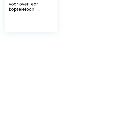
voor over-ear
koptelefoon –
Compatibel met
Apple Airpods Max
– Van flexibel
silicone – In zwart