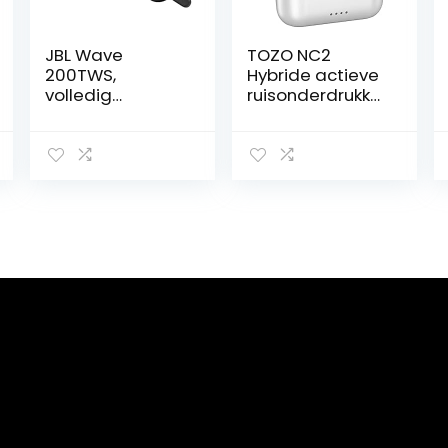
JBL Wave
TOZO NC2
200TWS,
Hybride actieve
volledig
ruisonderdrukke
draadloze
nde draadloze
oordopjes, met
oordopjes in-
JBL Deep Bass
ear
Sound en tot 20
detectiekoptele
uur afspeeltijd
foon, IPX6
waterdichte
Bluetooth 5.2
stereohoofdtele
foon,
meeslepend
geluid Premium
diepe
baskoptelefoon
Wit