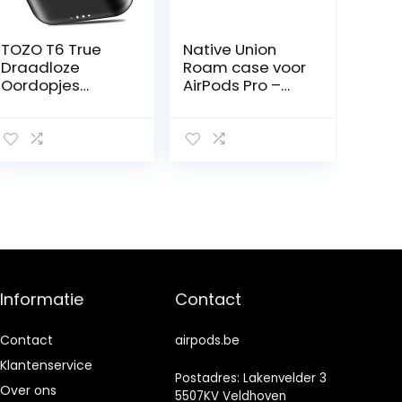
TOZO T6 True
Native Union
Draadloze
Roam case voor
Oordopjes
AirPods Pro –
Bluetooth
Zijdeachtige &
Hoofdtelefoon
matte liquid
Touch Control
silicone case –
met Draadloze
Compatibel met
Opladen IPX8
AirPods Pro,
Waterdichte
AirPods Pro 2
Stereo
(Navy)
Oortelefoon in
Ear Headset
Premium Diepe
Bas Zwart
Informatie
Contact
Contact
airpods.be
Klantenservice
Postadres: Lakenvelder 3
Over ons
5507KV Veldhoven