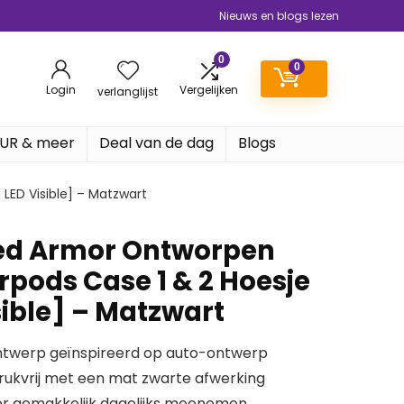
Nieuws en blogs lezen
0
0
Login
Vergelijken
verlanglijst
EUR & meer
Deal van de dag
Blogs
LED Visible] – Matzwart
ed Armor Ontworpen
rpods Case 1 & 2 Hoesje
sible] – Matzwart
ontwerp geïnspireerd op auto-ontwerp
drukvrij met een mat zwarte afwerking
oor gemakkelijk dagelijks meenemen