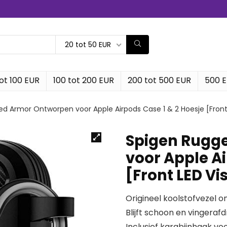
20 tot 50 EUR
ot 100 EUR
100 tot 200 EUR
200 tot 500 EUR
500 
d Armor Ontworpen voor Apple Airpods Case 1 & 2 Hoesje [Front 
Spigen Rugg
voor Apple Ai
[Front LED Vi
Origineel koolstofvezel 
Blijft schoon en vingeraf
Inclusief karabijnhaak v