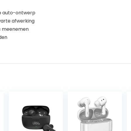
op auto-ontwerp
warte afwerking
jks meenemen
aden