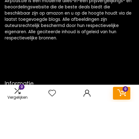
Airpods.be is een moderne alles-in-één prijsvergelijkings- en
beoordelingswebsite die de beste deals biedt die
beschikbaar zijn op amazon en u op de hoogte houdt via de
laatst toegevoegde blogs. Alle afbeeldingen zijn
auteursrechtelijk beschermd door hun respectievelijke
eigenaren. Alle geciteerde inhoud is afgeleid van hun
respectievelijke bronnen.
Informatie
0
0
Contact
Vergelijken
Klantenservice
Over ons
Onze webshops
Vacature