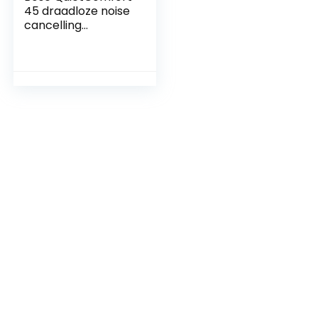
45 draadloze noise
cancelling
Bluetooth-
hoofdtelefoon met
microfoon voor
oproepen – Zwart