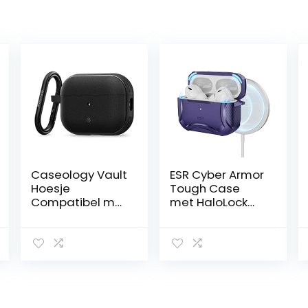
Caseology Vault
ESR Cyber Armor
Hoesje
Tough Case
Compatibel met
met HaloLock
Airpods Pro 2
Compatibel met
(2022) – Matte
AirPods Pro (2e
Black
generatie/1e
generatie),
MagSafe Ready,
krachtige
valbescherming,