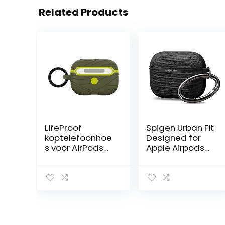
Related Products
LifeProof
Spigen Urban Fit
koptelefoonhoe
Designed for
s voor AirPods
Apple Airpods
Pro,
Pro Case Hoesje
schokbestendig,
(2019) – Zwart
valbestendig,
ultradun,
krasbeschermin
gs hoes ,
inclusief