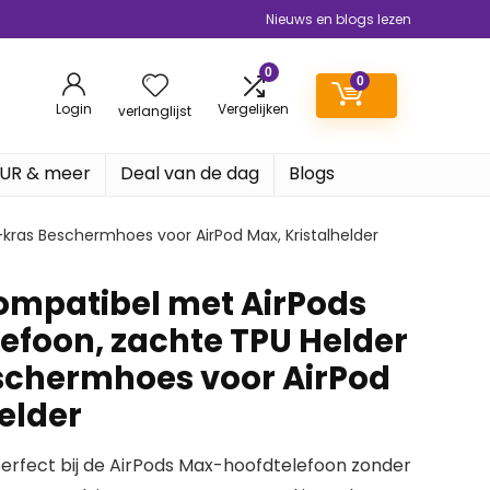
Nieuws en blogs lezen
0
0
Login
Vergelijken
verlanglijst
EUR & meer
Deal van de dag
Blogs
-kras Beschermhoes voor AirPod Max, Kristalhelder
Kompatibel met AirPods
efoon, zachte TPU Helder
schermhoes voor AirPod
elder
rfect bij de AirPods Max-hoofdtelefoon zonder