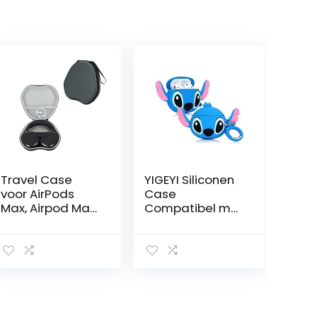
Travel Case
YIGEYI Siliconen
voor AirPods
Case
Max, Airpod Max
Compatibel met
accessoires
Airpods 1 & 2
Hoofdtelefoon
Grappige Leuke
Beschermende
3D Cartoon
PU & EVA &
Cover [3D-
Polyester
Animatieserie
Opbergtas
Avatar] (Big Ear
Draagbare
Stitch)