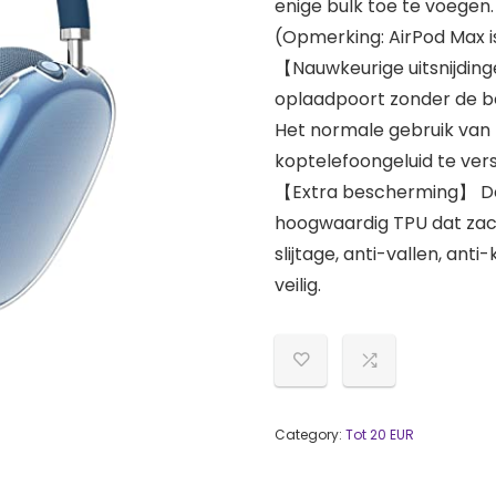
enige bulk toe te voegen.
(Opmerking: AirPod Max i
【Nauwkeurige uitsnijding
oplaadpoort zonder de be
Het normale gebruik van
koptelefoongeluid te ver
【Extra bescherming】 De
hoogwaardig TPU dat zach
slijtage, anti-vallen, ant
veilig.
Category:
Tot 20 EUR