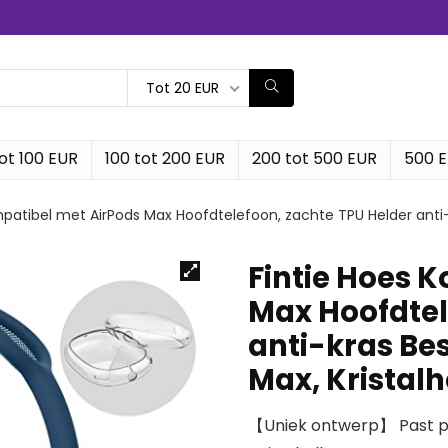
Tot 20 EUR
ot 100 EUR
100 tot 200 EUR
200 tot 500 EUR
500 
mpatibel met AirPods Max Hoofdtelefoon, zachte TPU Helder anti
Fintie Hoes 
Max Hoofdtel
anti-kras Be
Max, Kristalh
【Uniek ontwerp】 Past pe