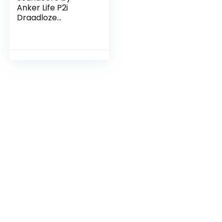
Anker Life P2i
Draadloze
oordopjes,
audioverbetering
met AI, 10-mm
drivers, 2 EQ-modi,
28 uur speeltijd met
snelladen,
Bluetooth 5.2, Easy-
Pairing,
lichtgewicht, goede
pasvorm, knoppen