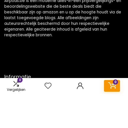
Airpods.be is een moderne alles-in-één prijsvergelijkings- en
beoordelingswebsite die de beste deals biedt die
beschikbaar zijn op amazon en u op de hoogte houdt via de
laatst toegevoegde blogs. Alle afbeeldingen zijn
auteursrechtelijk beschermd door hun respectievelijke
eigenaren. Alle geciteerde inhoud is afgeleid van hun
respectievelijke bronnen.
Informatie
0
0
Contact
Vergelijken
Klantenservice
Over ons
Onze webshops
Vacature