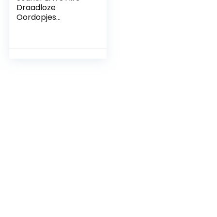
Draadloze
Oordopjes
Bluetooth 5.2,
Wireless Earbuds
met Qualcomm
QCC3040 en aptX-
Adaptive, 4-Mic en
CVC 8.0 Noise
Cancellation, in-Ear
Detectie, Game
Mode Zwart