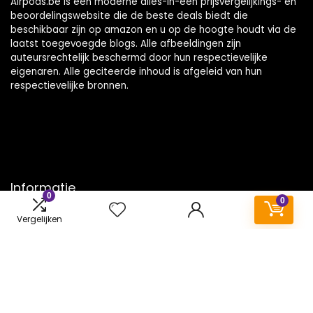
Airpods.be is een moderne alles-in-één prijsvergelijkings- en
beoordelingswebsite die de beste deals biedt die
beschikbaar zijn op amazon en u op de hoogte houdt via de
laatst toegevoegde blogs. Alle afbeeldingen zijn
auteursrechtelijk beschermd door hun respectievelijke
eigenaren. Alle geciteerde inhoud is afgeleid van hun
respectievelijke bronnen.
Informatie
0
0
Contact
Vergelijken
Klantenservice
Over ons
Onze webshops
Vacature