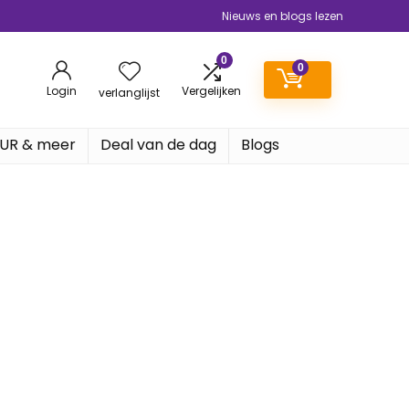
Nieuws en blogs lezen
0
0
Login
Vergelijken
verlanglijst
EUR & meer
Deal van de dag
Blogs