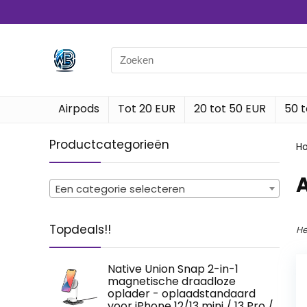
Search
for:
Airpods
Tot 20 EUR
20 tot 50 EUR
50 t
Productcategorieën
H
Een categorie selecteren
Topdeals!!
He
Native Union Snap 2-in-1
magnetische draadloze
oplader - oplaadstandaard
voor iPhone 12/13 mini / 13 Pro /