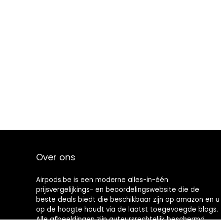
Over ons
Airpods.be is een moderne alles-in-één
prijsvergelijkings- en beoordelingswebsite die de
beste deals biedt die beschikbaar zijn op amazon en u
op de hoogte houdt via de laatst toegevoegde blogs.
Alle afbeeldingen zijn auteursrechtelijk beschermd