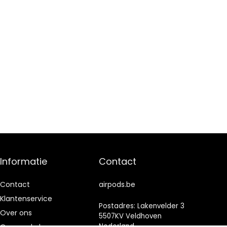
Informatie
Contact
Contact
airpods.be
Klantenservice
Postadres: Lakenvelder 3
Over ons
5507KV Veldhoven
Nederland
Onze webshops