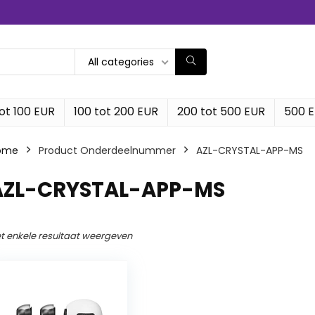
All categories
ot 100 EUR
100 tot 200 EUR
200 tot 500 EUR
500 
ome
Product Onderdeelnummer
‎AZL-CRYSTAL-APP-MS
‎AZL-CRYSTAL-APP-MS
t enkele resultaat weergeven