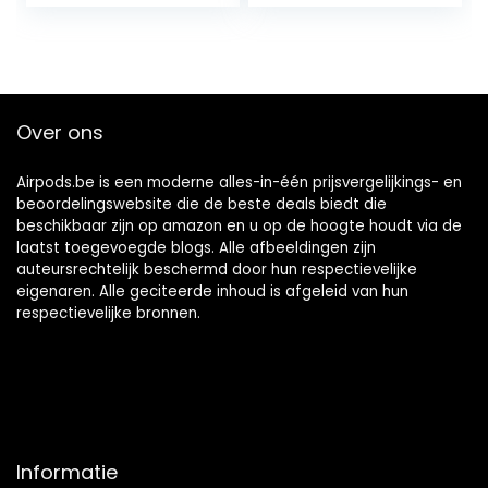
85 dB,Online
usb oplaadstation
onderwijs,IPX5-
met dubbele
gecertificeerd,24
verbinding,
uur afspeeltijd
aangepast EQ3-
voor iPhone,iPad,
geluid en de
Kindle, Pixel en
kleinste pasvorm
Over ons
meer,eén maat
ooit, Zwart
,Wit
Airpods.be is een moderne alles-in-één prijsvergelijkings- en
beoordelingswebsite die de beste deals biedt die
beschikbaar zijn op amazon en u op de hoogte houdt via de
laatst toegevoegde blogs. Alle afbeeldingen zijn
auteursrechtelijk beschermd door hun respectievelijke
eigenaren. Alle geciteerde inhoud is afgeleid van hun
respectievelijke bronnen.
Informatie