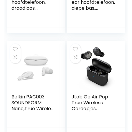
hoofdtelefoon,
ear hoofdtelefoon,
draadloos,
diepe bas,
bluetooth met 4
ingebouwde
ENC-micro, 2022
microfoon
nieuwe
hoofdtelefoon, 40
meeslepende hifi
uur speeltijd, USB-
bluetooth-
C-oplaadbox, IPX7
hoofdtelefoon,
waterdichte
touch-control,
oortelefoon met
oortelefoon met
aanraakbediening,
led-display, 25 uur,
voor werk en
IPX7 waterdicht,
reizen (roze)
USB-C
Belkin PAC003
JLab Go Air Pop
SOUNDFORM
True Wireless
Nano,True Wireless
Oordopjes,
Earbuds voor
Bluetooth
kinderen, volume
Draadloze
begrensd op
Hoofdtelefoon en