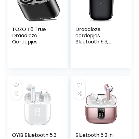
TOZO T6 True
Draadloze
Draadloze
oordopjes
Oordopjes
Bluetooth 5.3,
Bluetooth
draadloze
Hoofdtelefoon
hoofdtelefoon met
Touch Control met
45 uur speeltijd, 13
Draadloze
mm driver
Opladen IPX8
Dynamic, HiFi
Waterdichte
stereo diepe bas,
Stereo
Bluetooth-
Oortelefoon in Ear
hoofdtelefoon
Headset Premium
IPX7 waterdicht,
Diepe Bas Zwart
mini-ontwerp,
aanraakbediening
(zwart)
OYIB Bluetooth 5.3
Bluetooth 5.2 in-