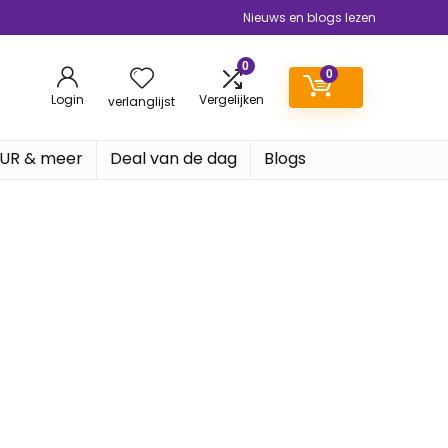
Nieuws en blogs lezen
0
0
Login
Vergelijken
verlanglijst
EUR & meer
Deal van de dag
Blogs