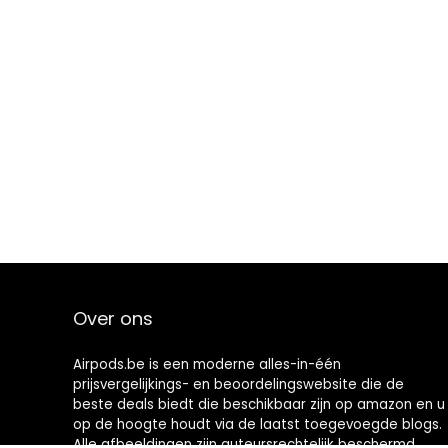
Over ons
Airpods.be is een moderne alles-in-één
prijsvergelijkings- en beoordelingswebsite die de
beste deals biedt die beschikbaar zijn op amazon en u
op de hoogte houdt via de laatst toegevoegde blogs.
Alle afbeeldingen zijn auteursrechtelijk beschermd