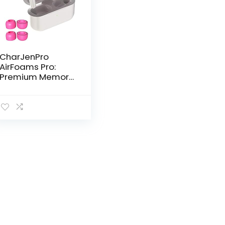
CharJenPro
AirFoams Pro:
Premium Memory
Foam Ear Tips
voor AirPods Pro.
Blijft in je oren.
Geen siliconen
oortip pijn. Het
origineel van
Kickstarter. (2
dezelfde maten)
(2 klein/medium,
warm roze)