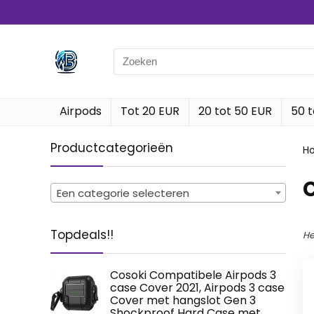
Search
for:
Airpods
Tot 20 EUR
20 tot 50 EUR
50 t
Productcategorieën
H
Een categorie selecteren
Topdeals!!
He
Cosoki Compatibele Airpods 3
case Cover 2021, Airpods 3 case
Cover met hangslot Gen 3
Shockproof Hard Case met