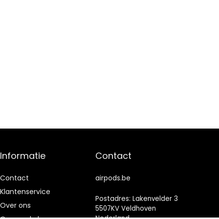
Informatie
Contact
Contact
airpods.be
Klantenservice
Postadres: Lakenvelder 3
Over ons
5507KV Veldhoven
Nederland
Onze webshops