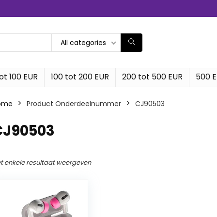
All categories
ot 100 EUR
100 tot 200 EUR
200 tot 500 EUR
500 
ome
Product Onderdeelnummer
‎CJ90503
‎CJ90503
t enkele resultaat weergeven