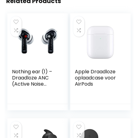
Related Products
Nothing ear (1) –
Apple Draadloze
Draadloze ANC
oplaadcase voor
(Active Noise
AirPods
Cancelling)
hoofdtelefoon,eén
maat, Wit