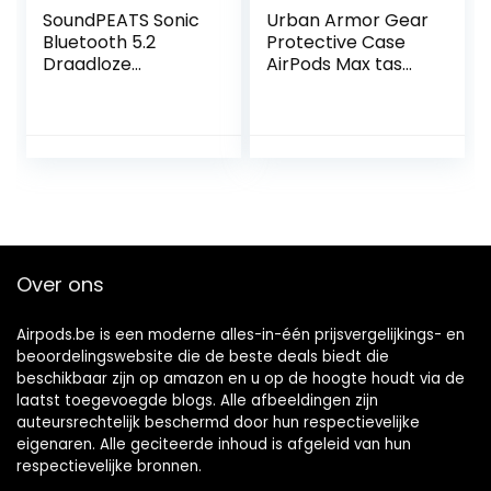
SoundPEATS Sonic
Urban Armor Gear
Bluetooth 5.2
Protective Case
Draadloze
AirPods Max tas
Oortelefoon In-Ear
nylon, grote lus
Draadloze
102750117272 Olive
Oordopjes Diepe
Bas Stereo Geluid
TrueWireless
Mirroring
Hoofdtelefoon 35
Uur Speeltijd met
Type-C Opladen
Over ons
Airpods.be is een moderne alles-in-één prijsvergelijkings- en
beoordelingswebsite die de beste deals biedt die
beschikbaar zijn op amazon en u op de hoogte houdt via de
laatst toegevoegde blogs. Alle afbeeldingen zijn
auteursrechtelijk beschermd door hun respectievelijke
eigenaren. Alle geciteerde inhoud is afgeleid van hun
respectievelijke bronnen.