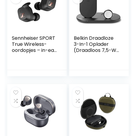
Sennheiser SPORT
Belkin Draadloze
True Wireless-
3-In-1 Oplader
oordopjes – in-ear
(Draadloos 7,5-W-
hoofdtelefoon met
Laadstation Voor
bluetooth voor
Iphone, Apple
een actieve
Watch En Airpods)
levensstijl,
– Draadloos
muziek/bellen met
Laadstation,
aanpasbare
Draadloos Iphone-
akoestiek,
Laadstation, Apple
ruisonderdrukking,
Watch
aanraakbediening
Laadstandaard,
en IP54
Zwart